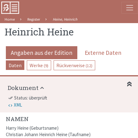
Home
Register
Heine, Heinrich
Heinrich Heine
Angaben aus der Edition
Externe Daten
Daten
Werke
Rückverweise
(9)
(12)
Dokument
Status: überprüft
done_all
XML
NAMEN
Harry Heine
Geburtsname
Christian Johann Heinrich Heine
Taufname