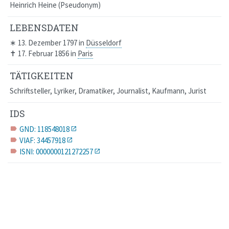
Heinrich Heine
Pseudonym
LEBENSDATEN
∗
13. Dezember 1797
in
Düsseldorf
✝
17. Februar 1856
in
Paris
TÄTIGKEITEN
Schriftsteller, Lyriker, Dramatiker, Journalist, Kaufmann, Jurist
IDS
GND: 118548018
label
VIAF: 34457918
label
ISNI: 0000000121272257
label