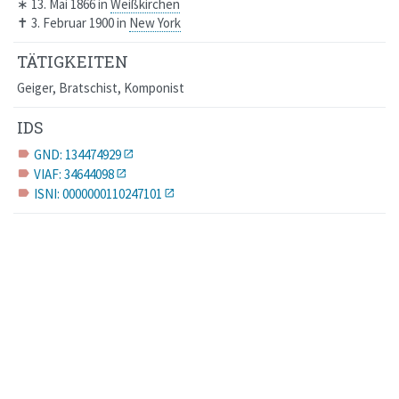
∗
13. Mai 1866
in
Weißkirchen
✝
3. Februar 1900
in
New York
TÄTIGKEITEN
Geiger, Bratschist, Komponist
IDS
GND: 134474929
label
VIAF: 34644098
label
ISNI: 0000000110247101
label