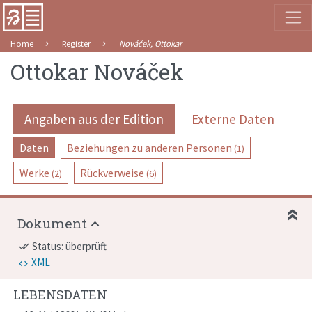
Home
Register
Nováček, Ottokar
Ottokar Nováček
Angaben aus der Edition
Externe Daten
Daten
Beziehungen zu anderen Personen
(1)
Werke
Rückverweise
(2)
(6)
Dokument
Status: überprüft
done_all
XML
LEBENSDATEN