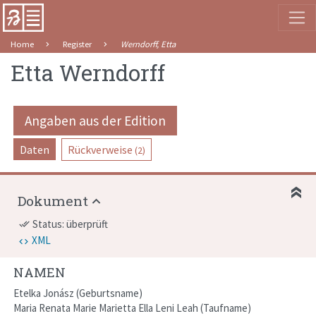
Home
Register
Werndorff, Etta
Etta Werndorff
Angaben aus der Edition
Daten
Rückverweise
(2)
Dokument
Status: überprüft
done_all
XML
NAMEN
Etelka Jonász
Geburtsname
Maria Renata Marie Marietta Ella Leni Leah
Taufname