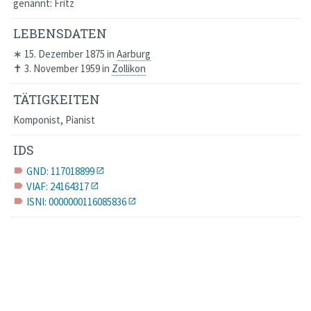
genannt:
Fritz
LEBENSDATEN
∗
15. Dezember 1875
in
Aarburg
✝
3. November 1959
in
Zollikon
TÄTIGKEITEN
Komponist, Pianist
IDS
GND: 117018899
label
VIAF: 24164317
label
ISNI: 0000000116085836
label