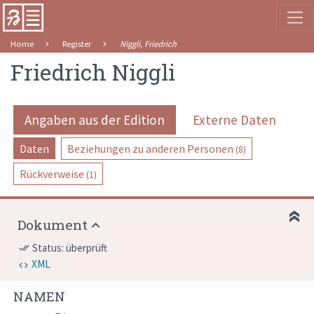
Home
Register
Niggli, Friedrich
Friedrich Niggli
Angaben aus der Edition
Externe Daten
Daten
Beziehungen zu anderen Personen
(8)
Rückverweise
(1)
Dokument
Status: überprüft
done_all
XML
NAMEN