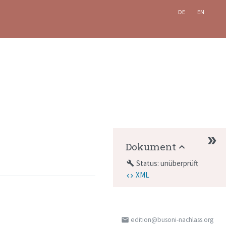
DE
EN
Dokument
Status: unüberprüft
build
XML
edition@busoni-nachlass.org
email