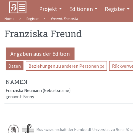
Projekt
Editionen
Register
Home
Register
Freund, Franziska
Franziska Freund
Angaben aus der Edition
Daten
Beziehungen zu anderen Personen
Rückverwe
(5)
NAMEN
Franziska Neumann
Geburtsname
genannt:
Fanny
Musikwissenschaft der
Humboldt-Universität zu Berlin
u