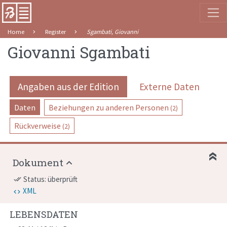
Home
Register
Sgambati, Giovanni
Giovanni Sgambati
Angaben aus der Edition
Externe Daten
Daten
Beziehungen zu anderen Personen
(2)
Rückverweise
(2)
Dokument
Status: überprüft
done_all
XML
LEBENSDATEN