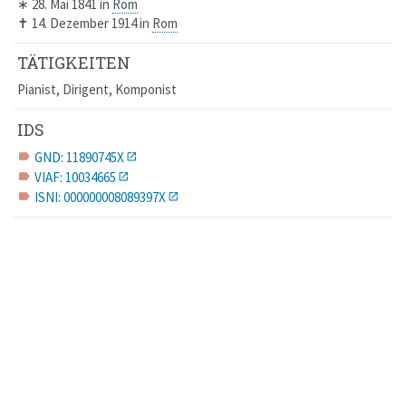
∗
28. Mai 1841
in
Rom
✝
14. Dezember 1914
in
Rom
TÄTIGKEITEN
Pianist, Dirigent, Komponist
IDS
GND: 11890745X
label
VIAF: 10034665
label
ISNI: 000000008089397X
label