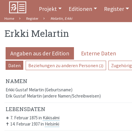
Projekt
Editionen
Register
Home
Register
Melartin, Erkki
Erkki Melartin
Angaben aus der Edition
Externe Daten
Daten
Beziehungen zu anderen Personen
Zugehörig
(2)
NAMEN
Erkki Gustaf Melartin
Geburtsname
Erik Gustaf Melartin
andere Namen/Schreibweisen
LEBENSDATEN
∗
7. Februar 1875
in
Käkisalmi
✝
14. Februar 1937
in
Helsinki