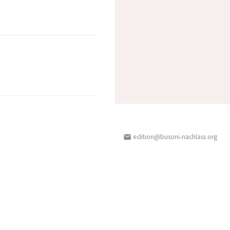
edition@busoni-nachlass.org
email