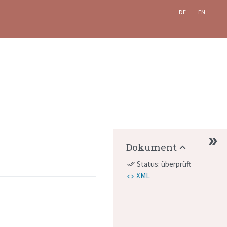
DE
EN
Dokument
Status: überprüft
done_all
XML