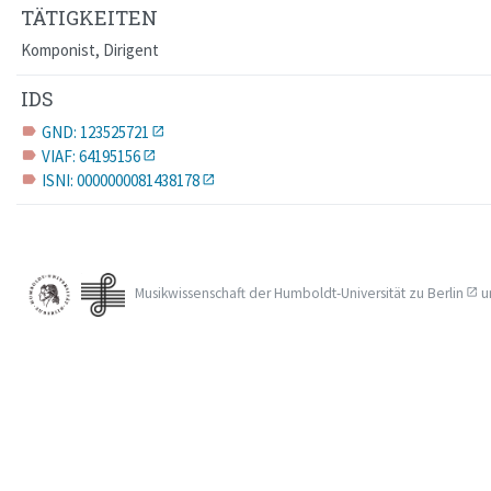
TÄTIGKEITEN
Komponist, Dirigent
IDS
GND: 123525721
label
VIAF: 64195156
label
ISNI: 0000000081438178
label
Musikwissenschaft der
Humboldt-Universität zu Berlin
u