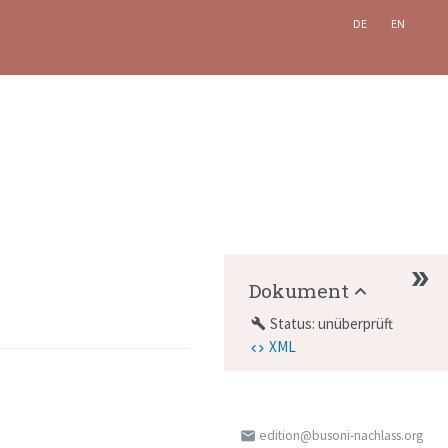
DE
EN
Dokument
Status: unüberprüft
build
XML
edition@busoni-nachlass.org
email