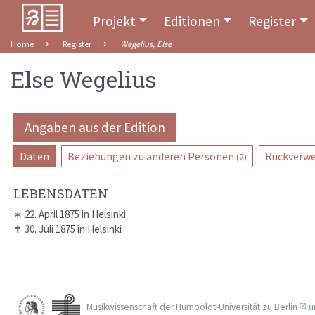
Projekt
Editionen
Register
Home
Register
Wegelius, Else
Else Wegelius
Angaben aus der Edition
Daten
Beziehungen zu anderen Personen
Rückverwe
(2)
LEBENSDATEN
∗
22. April 1875
in
Helsinki
✝
30. Juli 1875
in
Helsinki
Musikwissenschaft der
Humboldt-Universität zu Berlin
u