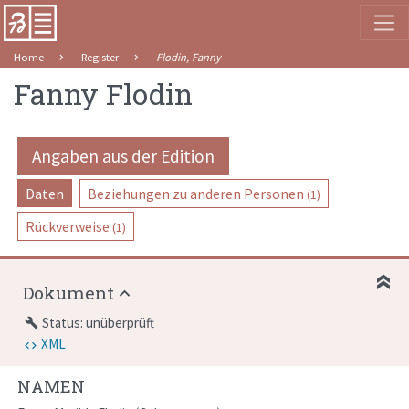
Home
Register
Flodin, Fanny
Fanny Flodin
Angaben aus der Edition
Daten
Beziehungen zu anderen Personen
(1)
Rückverweise
(1)
Dokument
Status: unüberprüft
build
XML
NAMEN