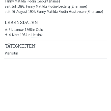
Fanny Matilda Flodin
Geburtsname
seit Juli 1898: Fanny Matilda Flodin-Leclerq
Ehename
seit 26. August 1906: Fanny Matilda Flodin-Gustavson
Ehename
LEBENSDATEN
∗
31. Januar 1868
in
Oulu
✝
4. März 1954
in
Helsinki
TÄTIGKEITEN
Pianistin