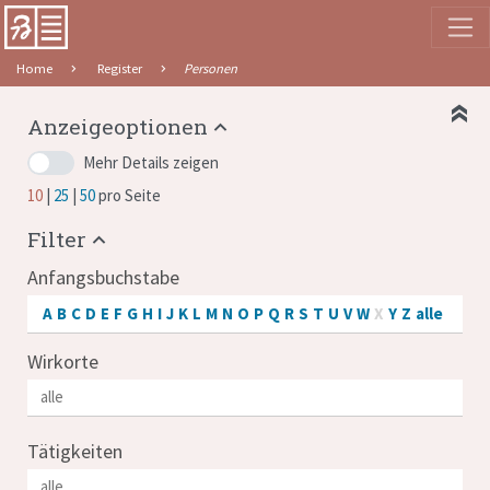
Home
Register
Personen
Anzeigeoptionen
Mehr Details zeigen
10
25
50
pro Seite
Filter
Anfangsbuchstabe
A
B
C
D
E
F
G
H
I
J
K
L
M
N
O
P
Q
R
S
T
U
V
W
X
Y
Z
alle
Wirkorte
Tätigkeiten