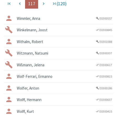
117
(120)
first_page
navigate_before
navigate_next
last_page
Wimmler, Anna
E0300557
build
Winkelmann, Joost
E0300845
done_all
Withalm, Robert
E0301088
build
Witzmann, Natsumi
E0300337
build
Wißmann, Jelena
E0300617
done_all
Wolf-Ferrari, Ermanno
E0300815
done_all
Wolfer, Anton
E0300186
build
Wolff, Hermann
E0300037
done_all
Wolff, Kurt
E0300415
done_all