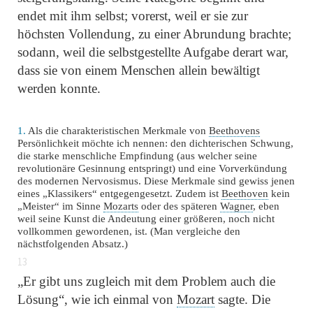
endet mit ihm selbst; vorerst, weil er sie zur
höchsten Vollendung, zu einer Abrundung brachte;
sodann, weil die selbstgestellte Aufgabe derart war,
dass sie von einem Menschen allein bewältigt
werden konnte.
1.
Als die charakteristischen Merkmale von
Beethovens
Persönlichkeit möchte ich nennen: den dichterischen Schwung,
die starke menschliche Empfindung (aus welcher seine
revolutionäre Gesinnung entspringt) und eine Vorverkündung
des modernen Nervosismus. Diese Merkmale sind gewiss jenen
eines
„Klassikers“
entgegengesetzt. Zudem ist
Beethoven
kein
„Meister“
im Sinne
Mozarts
oder des späteren
Wagner
, eben
weil seine Kunst die Andeutung einer größeren, noch nicht
vollkommen gewordenen, ist. (Man vergleiche den
nächstfolgenden Absatz.)
13
„Er gibt uns zugleich mit dem Problem auch die
Lösung“
, wie ich einmal von
Mozart
sagte. Die