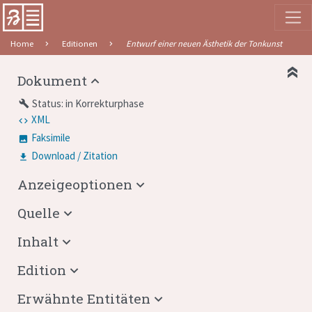
Home
Editionen
Entwurf einer neuen Ästhetik der Tonkunst
Dokument
Status: in Korrekturphase
build
XML
Faksimile
Download / Zitation
Anzeigeoptionen
Quelle
Inhalt
Edition
Erwähnte Entitäten