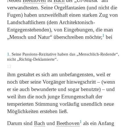
Neben
Beethoven
ist
Bach
der
„Ur-Musik“
am
verwandtesten. Seine Orgelfantasien (und nicht die
Fugen) haben unzweifelhaft einen starken Zug von
Landschaftlichem (dem Architektonisch-
Entgegenstehenden), von Eingebungen, die man
1
„Mensch und Natur“
überschreiben möchte;
bei
1.
Seine Passions-Rezitative haben das
„Menschlich-Redende“
,
nicht
„Richtig-Deklamierte“
.
12
ihm gestaltet es sich am unbefangensten, weil er
noch über seine Vorgänger hinwegschritt – (wenn
er sie auch bewunderte und sogar benutzte) – und
weil ihm die noch junge Errungenschaft der
temperierten Stimmung vorläufig unendlich neue
Möglichkeiten erstehen ließ.
1
Darum sind
Bach
und
Beethoven
als ein Anfang