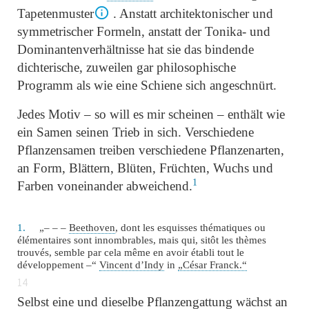
Tapetenmuster
. Anstatt architektonischer und
symmetrischer Formeln, anstatt der Tonika- und
Dominantenverhältnisse hat sie das bindende
dichterische, zuweilen gar philosophische
Programm als wie eine Schiene sich angeschnürt.
Jedes Motiv – so will es mir scheinen – enthält wie
ein Samen seinen Trieb in sich. Verschiedene
Pflanzensamen treiben verschiedene Pflanzenarten,
an Form, Blättern, Blüten, Früchten, Wuchs und
1
Farben voneinander abweichend.
1.
„– – –
Beethoven
, dont les esquisses thématiques ou
élémentaires sont innombrables, mais qui, sitôt les thèmes
trouvés, semble par cela même en avoir établi tout le
développement –“
Vincent d’Indy
in
„
César Franck
.“
14
Selbst eine und dieselbe Pflanzengattung wächst an