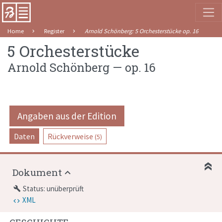
Home
Register
Arnold Schönberg
:
5 Orchesterstücke
op. 16
5 Orchesterstücke
Arnold Schönberg
—
op. 16
Angaben aus der Edition
Daten
Rückverweise
(5)
Dokument
Status: unüberprüft
build
XML