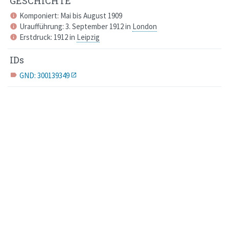
GESCHICHTE
Komponiert: Mai bis August 1909
info
Uraufführung: 3. September 1912 in
London
info
Erstdruck: 1912 in
Leipzig
info
IDs
GND: 300139349
label