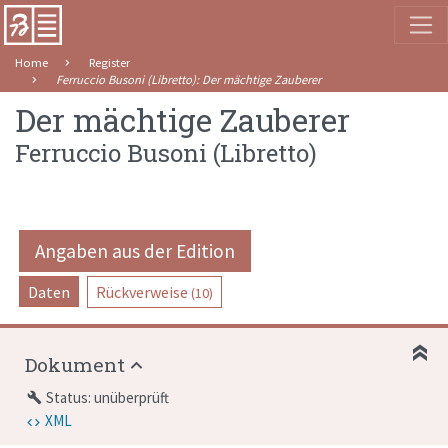
Home
Register
Ferruccio Busoni (Libretto)
:
Der mächtige Zauberer
Der mächtige Zauberer
Ferruccio Busoni (Libretto)
Angaben aus der Edition
Daten
Rückverweise
(10)
Dokument
Status: unüberprüft
build
XML