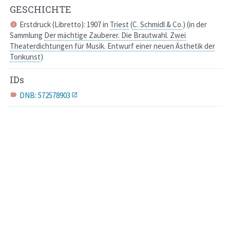
GESCHICHTE
Erstdruck (Libretto): 1907 in
Triest
(
C. Schmidl & Co.
)
(
in der
info
Sammlung
Der mächtige Zauberer
.
Die Brautwahl
. Zwei
Theaterdichtungen für Musik.
Entwurf einer neuen Ästhetik der
Tonkunst
)
IDs
DNB: 572578903
label