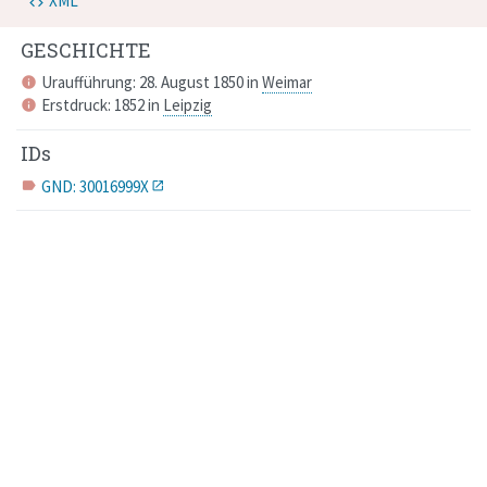
XML
GESCHICHTE
Uraufführung: 28. August 1850 in
Weimar
info
Erstdruck: 1852 in
Leipzig
info
IDs
GND: 30016999X
label