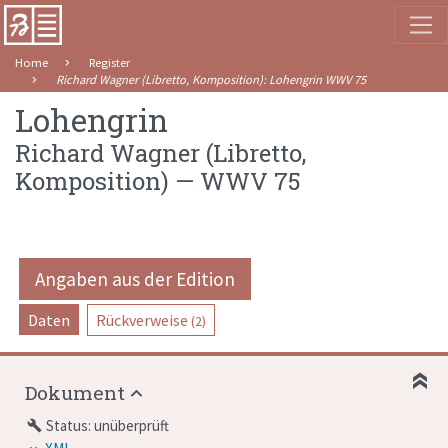
Home
Register
Richard Wagner (Libretto, Komposition)
:
Lohengrin
WWV 75
Lohengrin
Richard Wagner (Libretto,
Komposition)
—
WWV 75
Angaben aus der Edition
Daten
Rückverweise
(2)
Dokument
Status: unüberprüft
build