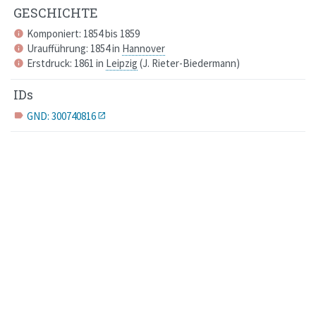
GESCHICHTE
Komponiert: 1854 bis 1859
info
Uraufführung: 1854 in
Hannover
info
Erstdruck: 1861 in
Leipzig
(
J. Rieter-Biedermann
)
info
IDs
GND: 300740816
label