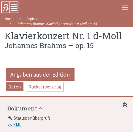
Home
Register
Johannes Brahms
:
Klavierkonzert Nr. 1 d-Moll
op. 15
Klavierkonzert Nr. 1 d-Moll
Johannes Brahms
—
op. 15
Angaben aus der Edition
Daten
Rückverweise
(4)
Dokument
Status: unüberprüft
build
XML