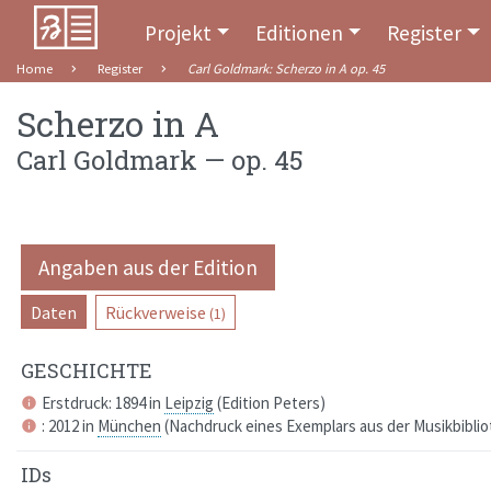
Projekt
Editionen
Register
Home
Register
Carl Goldmark
:
Scherzo in A
op. 45
Scherzo in A
Carl Goldmark
—
op. 45
Angaben aus der Edition
Daten
Rückverweise
(1)
GESCHICHTE
Erstdruck: 1894 in
Leipzig
(
Edition Peters
)
info
: 2012 in
München
(
Nachdruck eines Exemplars aus der Musikbibli
info
IDs