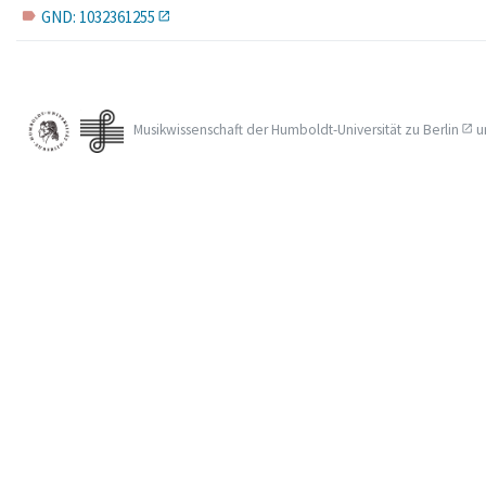
GND: 1032361255
label
Musikwissenschaft der
Humboldt-Universität zu Berlin
u