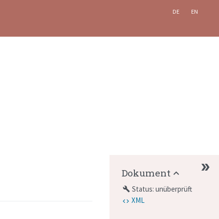
DE
EN
Dokument
Status: unüberprüft
build
XML