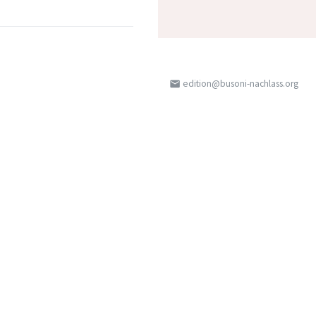
edition@busoni-nachlass.org
email