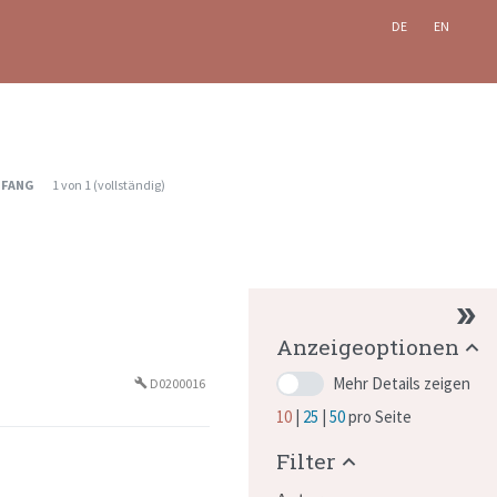
DE
EN
MFANG
1
von
1
(
vollständig
)
Anzeigeoptionen
Mehr Details zeigen
D0200016
build
10
25
50
pro Seite
Filter