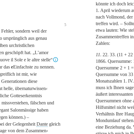
könnte ich doch leic
1. April wiederum a
nach Vollmond, der 
treffen wird. – Soll
5
etwa lauten: Wie ste
r Fehler, sondern weil der
Zusammentreffen in
o ursprünglich aus genau
Zahlen:
lben urchristlichen
en geschöpft hat.
„L’amor
11
. 22. 33. (11 + 22
ove il Sole e le altre stelle“
1866. Quersumme: 1
r das
e
E
infachste zu nennen.
Quersumme 2 + 1 =
eiflich ist mir, wie
Quersumme von 33 
Monatszahlen
1. IV.
 Generationen diese
muss ich Ihnen sagen
ut helle, übernaturwissen⸗
äußert interessanten
tliche Gotteserkenntnis
Quersummen ohne a
 missverstehen, fälschen und
Hilfsmittel nicht we
legant Salonmässige haben
Verhältnis Ihre Hau
gen können.) –
Mondumlauf stehen. 
ei der Gelegenheit
Dante
gleich
eine Beziehung da.
rage von dem Zusammen⸗
stürze ich mich in I