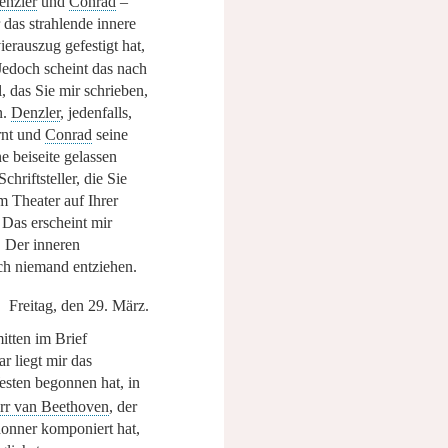
enzler
und
Conrad
–
r das strahlende innere
erauszug gefestigt hat,
edoch scheint das nach
, das Sie mir schrieben,
n.
Denzler
, jedenfalls,
rnt und
Conrad
seine
e beiseite gelassen
chriftsteller, die Sie
m Theater auf Ihrer
 Das erscheint mir
! Der inneren
ich niemand entziehen.
Freitag, den 29. März.
itten im Brief
ar liegt mir das
sten begonnen hat, in
rr van Beethoven
, der
onner komponiert hat,