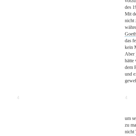
vorzü
des 1
Mit d
nicht
währe
Goet
das f
kein 
Aber
hätte
dem F
und e
geweh
4
4
um se
zu ma
nicht