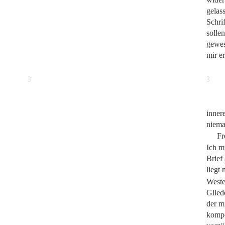
gelas
Schrif
sollen
gewes
mir e
3
3
inner
niema
Fr
Ich m
Brief
liegt
Weste
Glied
der m
kompo