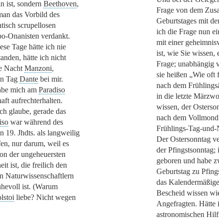
in ist, sondern
Beethoven
,
Frage von dem Zusa
an das Vorbild des
Geburtstages mit d
tisch scrupellosen
ich die Frage nun ei
-Onanisten verdankt.
mit einer geheimnis
ese Tage hätte ich nie
ist, wie Sie wissen,
anden, hätte ich nicht
Frage; unabhängig 
ie Nacht
Manzoni
,
sie heißen
„Wie oft 
en Tag
Dante
bei mir.
nach dem Frühlings
abe mich am
Paradiso
in die letzte Märzw
aft aufrechterhalten.
wissen, der Osterso
ch glaube, gerade das
nach dem Vollmond i
iso
war während des
Frühlings-Tag-und-N
n 19. Jhdts. als langweilig
Der Ostersonntag ver
fen, nur darum, weil es
der Pfingstsonntag; 
von der ungeheuersten
geboren und habe z
it ist, die freilich den
Geburtstag zu Pfing
n Naturwissenschaftlern
das Kalendermäßige
hevoll ist. (Warum
Bescheid wissen wi
lstoi
liebe? Nicht wegen
Angefragten. Hätte i
astronomischen Hilf