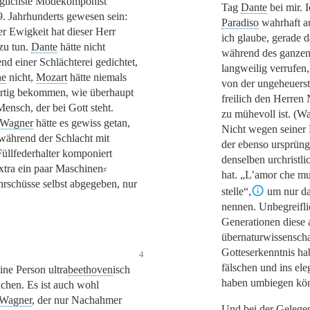
glichste Modekomponist
Tag
Dante
bei mir. 
9. Jahrhunderts gewesen sein:
Paradiso
wahrhaft au
er Ewigkeit hat dieser Herr
ich glaube, gerade 
 zu tun.
Dante
hätte nicht
während des ganzen 
nd einer Schlächterei gedichtet,
langweilig verrufen,
he
nicht,
Mozart
hätte niemals
von der ungeheuerste
ertig bekommen, wie überhaupt
freilich den Herren
Mensch, der bei Gott steht.
zu mühevoll ist. (
Wagner
hätte es gewiss getan,
Nicht wegen seiner 
 während der Schlacht mit
der ebenso ursprüng
üllfederhalter komponiert
denselben urchristl
xtra ein paar Maschinen⸗
hat.
„L’amor che muov
rschüsse selbst abgegeben, nur
stelle“
,
um nur da
nennen. Unbegreiflic
Generationen diese a
übernaturwissenscha
Gotteserkenntnis ha
4
fälschen und ins el
ine Person ultra
beethoven
isch
haben umbiegen kön
chen. Es ist auch wohl
Wagner
, der nur Nachahmer
Und bei der Gelege