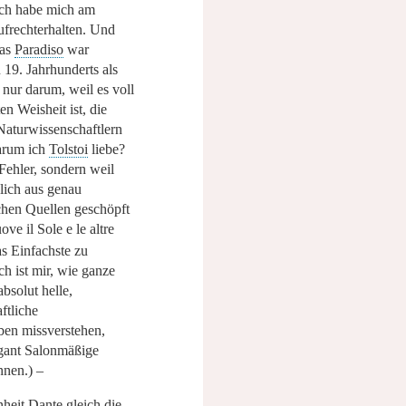
Ich habe mich am
frechterhalten. Und
das
Paradiso
war
19. Jahrhunderts als
 nur darum, weil es voll
n Weisheit ist, die
 Naturwissenschaftlern
Warum ich
Tolstoi
liebe?
Fehler, sondern weil
lich aus genau
ichen Quellen geschöpft
e il Sole e le altre
s Einfachste zu
h ist mir, wie ganze
bsolut helle,
ftliche
ben missverstehen,
egant Salonmäßige
nen.) –
nheit
Dante
gleich die