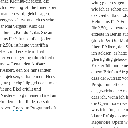
ganze Kleinigkeit sagen, die
wird; gleich sagen, 
ch unwichtig ist, die Ihnen aber
wie ich es schon ei
 machen wird; gleich sagen,
das Gedichtbuch
„K
 vergess ich es, wie ich es schon
Helmhaus
für 3 Fran
aar Mal vergass: Also das
für 2,50), ist heute 
chtbuch
„Kondor“
, das Sie am
erzielte in
Berlin
auf
haus
für 3 frcs kauften (oder
(durch
Perl
) 65 Mar
r 2,50), ist heute vergriffen
über
d’Albert
, den S
lten, und erzielte in
Berlin
ich gelesen, er hatt
iner Versteigerung (durch
Perl
)
gleichgültig gelass
rk. – Genau den Aufsatz
Ekel erfüllt und ein
d’Albert
, den Sie mir sandten,
einem Brief an Sie g
ich gelesen, er hatte mein Herz
dass der Aufsatz v
 ganz gleichgültig gelassen, mich
Programmheft des T
ut und Ekel erfüllt und
ausgezeichnete Arbei
 Niederschlag in einem Brief an
dass ich, wenn ich i
efunden. – Ich finde, dass der
die Opern
hören wer
tz von
Goetz
im Programmheft
was ich höre, schei
klarer Erfolg dazus
Repertoire-Opern w