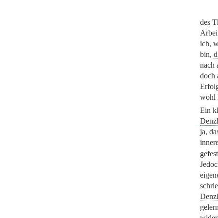
des T
Arbei
ich, 
bin,
d
nach 
doch 
Erfol
wohl 
Ein k
Denzl
ja, da
inner
gefes
Jedoc
eigen
schrie
Denzl
geler
wider