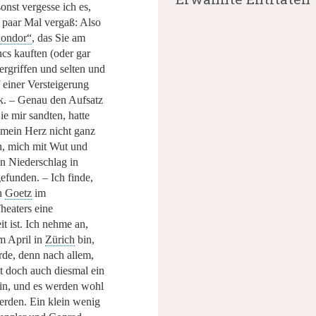
sonst vergesse ich es,
n paar Mal vergaß: Also
ondor“
, das Sie am
cs kauften (oder gar
vergriffen und selten und
 einer Versteigerung
k. – Genau den Aufsatz
ie mir sandten, hatte
e mein Herz nicht ganz
en, mich mit Wut und
en Niederschlag in
efunden. – Ich finde,
on
Goetz
im
heaters eine
t ist. Ich nehme an,
m April in
Zürich
bin,
de, denn nach allem,
nt doch auch diesmal ein
ein, und es werden wohl
erden. Ein klein wenig