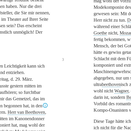
mag wohl der vorzüg
sen haben. Nur die drei
Modekomponist des 
tsteller, die Sie mir nennen,
gewesen sein: Mit d
 im Theater auf Ihrer Seite
Herr nicht zu tun.
D
en sein? Das erscheint
während einer Schläc
rnstlich unmöglich! Der
Goethe
nicht,
Mozar
fertig bekommen, w
Mensch, der bei Got
hätte es gewiss geta
Schlacht mit dem Fü
3
komponiert und extr
en Leichtigkeit kann sich
Maschinengewehrsch
nd entziehen.
abgegeben, nur um 
eitag, d. 29. März.
ultra
beethoven
isch 
usste gestern mitten im
wohl nicht
Wagner
,
 aufhören; so furchtbar
darin ist, sondern
Be
 mir das Gemetzel, das im
Vorbild des romanti
n begonnen hat, in den
Kompo-Onanisten v
ern.
Herr van Beethoven
,
itten im Kanonendonner
Diese Tage hätte ich
niert hat, mag wohl der
ich nicht für die Na