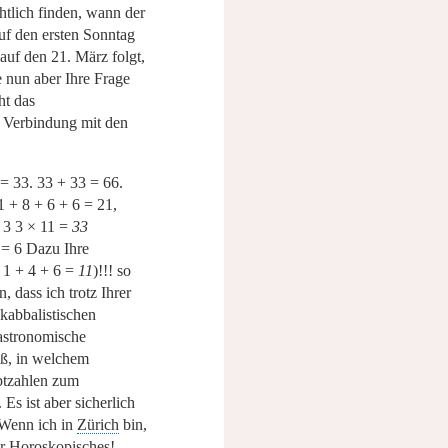
htlich finden, wann der
uf den ersten Sonntag
auf den 21. März folgt,
te nun aber Ihre Frage
ht das
 Verbindung mit den
 = 33. 33 + 33 = 66.
 + 8 + 6 + 6 = 21,
 3 3 × 11 =
33
= 6 Dazu Ihre
1 + 4 + 6 =
11
)!!! so
, dass ich trotz Ihrer
 kabbalistischen
stronomische
iß, in welchem
ptzahlen zum
Es ist aber sicherlich
 Wenn ich in
Zürich
bin,
hr Horoskopisches!