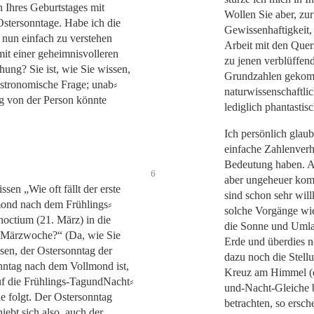
en Ihres Geburtstages mit
Wollen Sie aber, zur
stersonntage. Habe ich die
Gewissenhaftigkeit,
 nun einfach zu verstehen
Arbeit mit den Que
mit einer geheimnisvolleren
zu jenen verblüffen
hung? Sie ist, wie Sie wissen,
Grundzahlen gekomm
astronomische Frage; unab⸗
naturwissenschaftlic
g von der Person könnte
lediglich phantastisc
Ich persönlich glaub
einfache Zahlenverhä
Bedeutung haben. A
6
aber ungeheuer kompl
eissen
„Wie oft fällt der erste
sind schon sehr wil
ond nach dem Frühlings⸗
solche Vorgänge wi
noctium (21. März) in die
die Sonne und Umla
e Märzwoche?“
(Da, wie Sie
Erde und überdies 
ssen, der Ostersonntag der
dazu noch die Stell
nntag nach dem Vollmond ist,
Kreuz am Himmel (d
uf die Frühlings-TagundNacht⸗
und-Nacht-Gleiche b
he folgt. Der Ostersonntag
betrachten, so ersch
iebt sich also, auch der