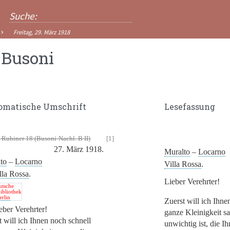
Freitag, 29. März 1918
 Busoni
omatische Umschrift
Lesefassung
 Rubiner 18 (Busoni-Nachl. B II)
[1]
27. März 1918.
Muralto
–
Locarno
to
–
Locarno
Villa Rossa
.
lla Rossa
.
Lieber Verehrter!
utsche
bibliothek
erlin
Zuerst will ich Ihne
eber Verehrter!
ganze Kleinigkeit sa
t will ich Ihnen noch schnell
unwichtig ist, die 