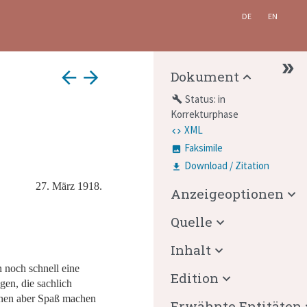
DE
EN
arrow_back
arrow_forward
Dokument
Status: in
build
Korrekturphase
XML
Faksimile
Download / Zitation
27. März 1918.
Anzeigeoptionen
Quelle
Inhalt
n noch schnell eine
Edition
gen, die sachlich
Ihnen aber Spaß machen
Erwähnte Entitäten