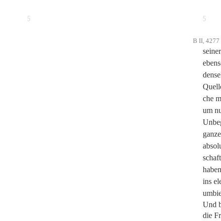
5
5
B II, 4277
seine
ebens
dense
Quell
che mu
um nu
Unbegr
ganze
absol
schaf
haben
ins e
umbie
Und b
die F