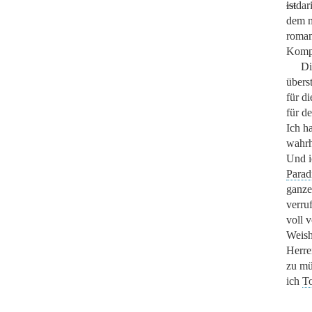
ist
da
r
dem m
roman
Kompo
Di
überst
für d
für d
Ich h
wahrh
Und i
Parad
ganze
verru
voll 
Weishe
Herre
zu mü
ich
To