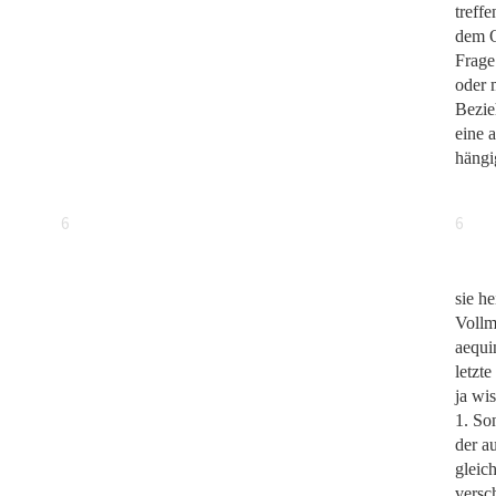
treff
dem O
Frage
oder 
Bezie
eine 
hängi
6
6
sie h
Vollm
aequi
letzt
ja wi
1. So
der a
gleic
versch