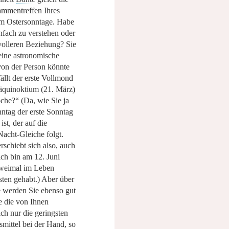
mmentreffen Ihres
em Ostersonntage. Habe
nfach zu verstehen oder
volleren Beziehung? Sie
 eine astronomische
von der Person könnte
fällt der erste Vollmond
äquinoktium (21. März)
oche?“
(Da, wie Sie ja
nntag der erste Sonntag
st, der auf die
acht-Gleiche folgt.
schiebt sich also, auch
ich bin am 12. Juni
weimal im Leben
sten gehabt.) Aber über
 werden Sie ebenso gut
e die von Ihnen
ch nur die geringsten
smittel bei der Hand, so