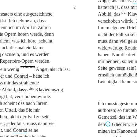
Angst, als ich las:
D
hatte ich ja, dass mi
2
der
Abbild, das
Klavi
heaters eine ausgezeichnete
t ist. Ich nehme an, dass
verschoben würde. J
wenn ich im April in
Zürich
Ihrem eigenen Urteil
ie Opern
hören werde, denn
nicht der Fall zu sei
allem, was ich höre, scheint
muss dann viel gele
auch diesmal ein klarer
widerwärtige Routin
g dazusein, und es werden
haben. Nur die drei S
Repertoire-Opern werden.
mir nennen, sollen i
hatte ich
Seite gewesen sein?
lein wenig
Angst, als ich las:
ernstlich unmöglich
er
und
Conrad
– hatte ich
Leichtigkeit kann s
ss mir das strahlende
der
e Abbild, da
ss
s
Klavierauszug
tigt hat, verschoben würde.
h scheint das nach Ihrem
Ich musste gestern m
en Urteil, das Sie mir
aufhören; so furchtb
ben, nicht der Fall zu sein.
Gemetzel, das im We
er
, jedenfalls, muss dann viel
den
Gliedern.
He
nt, und
Conrad
seine
mitten im Kanonend
wärtige Routine beiseite