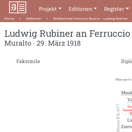
Projekt
Editionen
Register
Home
Editionen
Briefwechsel Ferruccio Busoni – Ludwig Rubiner
Ludwig Rubiner
an
Ferruccio
Muralto · 29. März 1918
Faksimile
Dipl
Mus.ep. L.
Mural
Vi
Mus.Nachl. F. Busoni B II, 4277
De
Staats
B
Li
Zuers