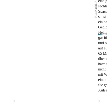
eine 
sachli
Spass
sonst
ein p
Gedi
Helm
gar fü
und se
auf e
65 Ma
über
hatte 
nicht
mit W
einen
Sie g
Aufsa
2
2