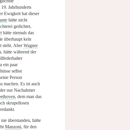
lichste
19. Jahrhunderts
er Ewigkeit hat dieser
ante
hätte nicht
hterei gedichtet,
t
hätte niemals das
ie überhaupt kein
t steht. Aber
Wagner
n, hätte während der
llfederhalter
a ein paar
üsse selbst
seine Person
zu machen. Es ist auch
 der nur Nachahmer
ethoven
, dem man das
sch skrupellosen
erdankt.
 nie überstanden, hätte
cht
Manzoni
, für den