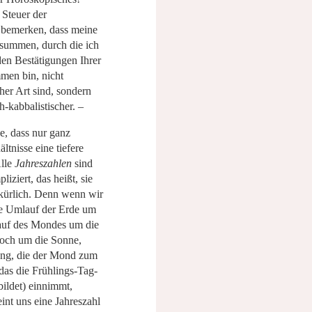
 Steuer der
 bemerken, dass meine
rsummen, durch die ich
den Bestätigungen Ihrer
en bin, nicht
her Art sind, sondern
h-kabbalistischer. –
e, dass nur ganz
ltnisse eine tiefere
lle
Jahreszahlen
sind
iziert, das heißt, sie
lkürlich. Denn wenn wir
e Umlauf der Erde um
uf des Mondes um die
noch um die Sonne,
ung, die der Mond zum
as die Frühlings-Tag-
ildet) einnimmt,
eint uns eine Jahreszahl