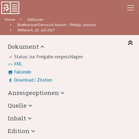
Home
Editionen
Briefwechsel Ferruccio Busoni – Philipp Jarnach
Mittwoch, 18. Juli 1917
Dokument
Status: zur Freigabe vorgeschlagen
done
XML
Faksimile
Download / Zitation
Anzeigeoptionen
Quelle
Inhalt
Edition