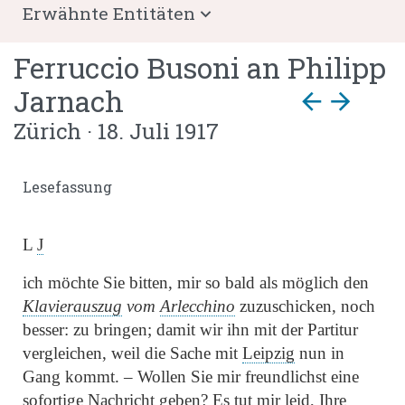
Erwähnte Entitäten
Ferruccio Busoni
an
Philipp
Jarnach
arrow_back
arrow_forward
Zürich · 18. Juli 1917
Lesefassung
L
J
ich möchte
Sie bitten,
mir so bald als möglich den
Klavierauszug
vom
Arlecchino
zuzuschicken, noch
besser: zu bringen; damit wir ihn mit der Partitur
vergleichen, weil die Sache mit
Leipzig
nun in
Gang kommt. – Wollen Sie mir freundlichst eine
sofortige Nachricht geben? Es tut mir leid, Ihre