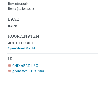
Rom (deutsch)
Roma (italienisch)
LAGE
Italien
KOORDINATEN
41.883333 12.483333
OpenStreetMap
IDs
GND: 4050471-2
label
geonames: 3169070
label