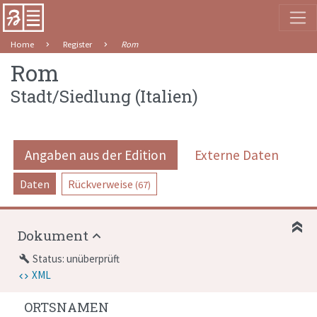
Home
Register
Rom
Rom
Stadt/Siedlung
(
Italien
)
Angaben aus der Edition
Externe Daten
Daten
Rückverweise
(67)
Dokument
Status: unüberprüft
build
XML
ORTSNAMEN