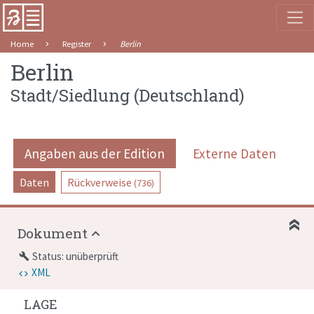
Home
Register
Berlin
Berlin
Stadt/Siedlung
(
Deutschland
)
Angaben aus der Edition
Externe Daten
Daten
Rückverweise
(736)
Dokument
Status: unüberprüft
build
XML
LAGE