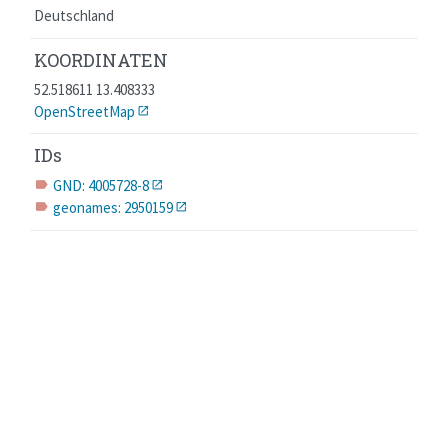
Deutschland
KOORDINATEN
52.518611 13.408333
OpenStreetMap
IDs
GND: 4005728-8
label
geonames: 2950159
label