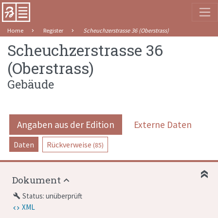
Home
Register
Scheuchzerstrasse 36 (Oberstrass)
Scheuchzerstrasse 36
(Oberstrass)
Gebäude
Angaben aus der Edition
Externe Daten
Daten
Rückverweise
(85)
Dokument
Status: unüberprüft
build
XML