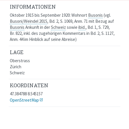
INFORMATIONEN
Oktober 1915 bis September 1920:
Wohnort
Busonis
(vgl.
Busoni/Weindel 2015
, Bd. 2, S. 1069, Anm. 71
mit Bezug auf
Busonis
Ankunft in der
Schweiz
sowie
ibid.
, Bd. 1, S. 729,
Br. 822, inkl. des zugehörigen Kommentars in Bd. 2, S. 1127,
Anm. 44
im Hinblick auf seine Abreise)
LAGE
Oberstrass
Zürich
Schweiz
KOORDINATEN
47.384788 8.545157
OpenStreetMap