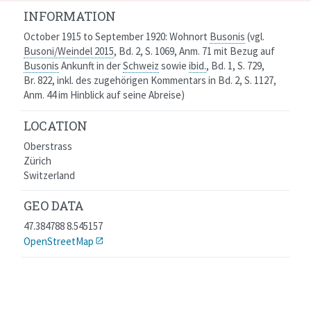
INFORMATION
October 1915 to September 1920:
Wohnort
Busonis
(vgl.
Busoni/Weindel 2015
, Bd. 2, S. 1069, Anm. 71
mit Bezug auf
Busonis
Ankunft in der
Schweiz
sowie
ibid.
, Bd. 1, S. 729,
Br. 822, inkl. des zugehörigen Kommentars in Bd. 2, S. 1127,
Anm. 44
im Hinblick auf seine Abreise)
LOCATION
Oberstrass
Zürich
Switzerland
GEO DATA
47.384788 8.545157
OpenStreetMap