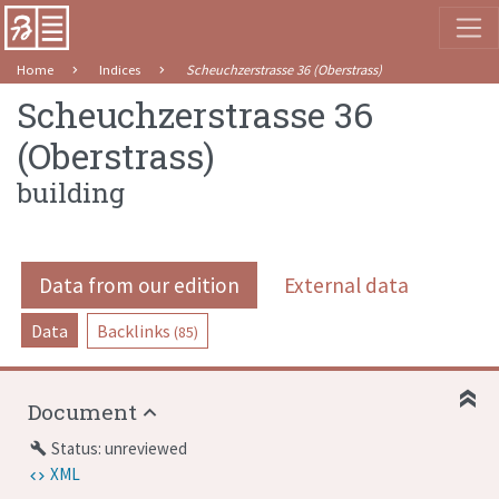
Home
Indices
Scheuchzerstrasse 36 (Oberstrass)
Scheuchzerstrasse 36
(Oberstrass)
building
Data from our edition
External data
Data
Backlinks
(85)
Document
Status: unreviewed
build
XML