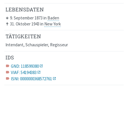
LEBENSDATEN
∗
9. September 1873
in
Baden
✝
31. Oktober 1943
in
New York
TÄTIGKEITEN
Intendant, Schauspieler, Regisseur
IDS
GND: 118599380
label
VIAF: 54194383
label
ISNI: 0000000368572761
label