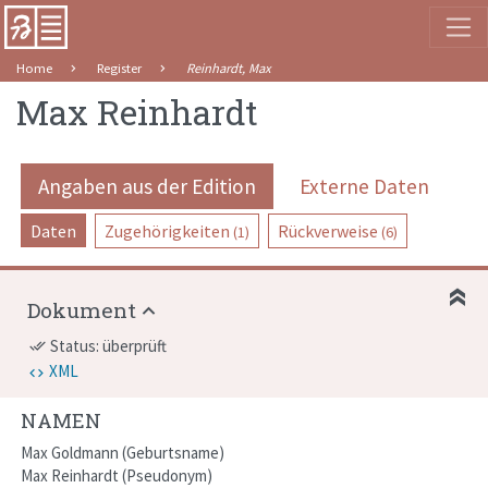
Home
Register
Reinhardt, Max
Max Reinhardt
Angaben aus der Edition
Externe Daten
Daten
Zugehörigkeiten
Rückverweise
(1)
(6)
Dokument
Status: überprüft
done_all
XML
NAMEN
Max Goldmann
Geburtsname
Max Reinhardt
Pseudonym