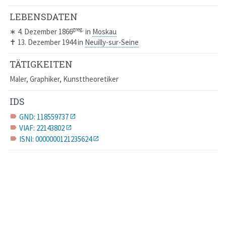
LEBENSDATEN
greg.
∗
4. Dezember 1866
in
Moskau
✝
13. Dezember 1944
in
Neuilly-sur-Seine
TÄTIGKEITEN
Maler, Graphiker, Kunsttheoretiker
IDS
GND: 118559737
label
VIAF: 22143802
label
ISNI: 0000000121235624
label