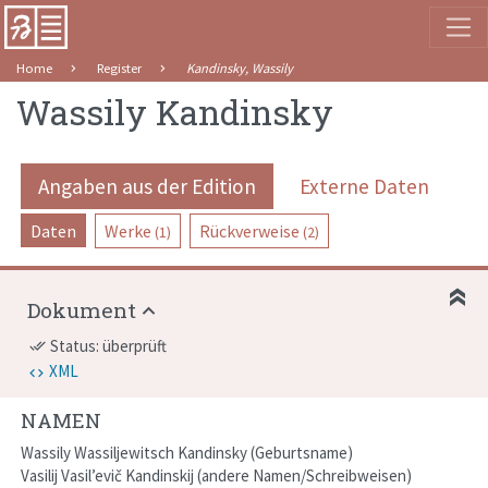
Home
Register
Kandinsky, Wassily
Wassily Kandinsky
Angaben aus der Edition
Externe Daten
Daten
Werke
Rückverweise
(1)
(2)
Dokument
Status: überprüft
done_all
XML
NAMEN
Wassily Wassiljewitsch Kandinsky
Geburtsname
Vasilij Vasil’evič Kandinskij
andere Namen/Schreibweisen