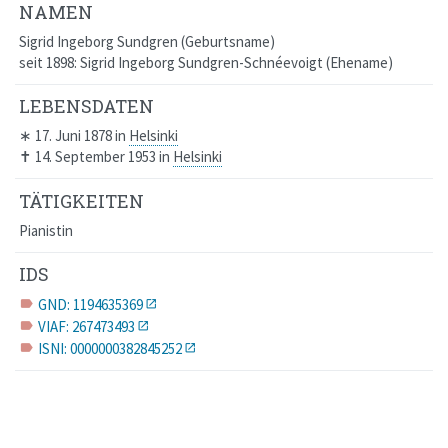
NAMEN
Sigrid Ingeborg Sundgren
Geburtsname
seit 1898: Sigrid Ingeborg Sundgren-Schnéevoigt
Ehename
LEBENSDATEN
∗
17. Juni 1878
in
Helsinki
✝
14. September 1953
in
Helsinki
TÄTIGKEITEN
Pianistin
IDS
GND: 1194635369
label
VIAF: 267473493
label
ISNI: 0000000382845252
label