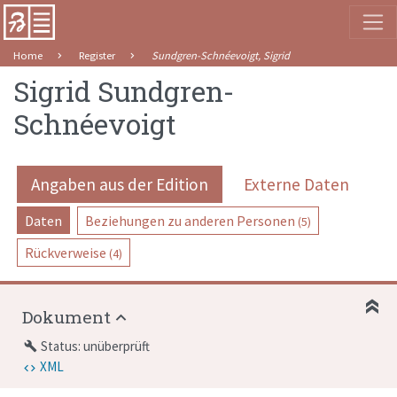
Home
Register
Sundgren-Schnéevoigt, Sigrid
Sigrid Sundgren-
Schnéevoigt
Angaben aus der Edition
Externe Daten
Daten
Beziehungen zu anderen Personen
(5)
Rückverweise
(4)
Dokument
Status: unüberprüft
build
XML