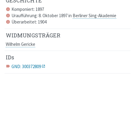
GESCHICHTE
Komponiert: 1897
info
Uraufführung: 8. Oktober 1897 in
Berliner Sing-Akademie
info
Überarbeitet: 1904
info
WIDMUNGSTRÄGER
Wilhelm Gericke
IDs
GND: 300372809
label