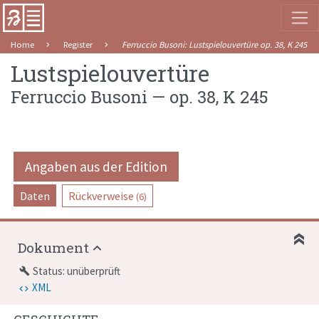
Home
Register
Ferruccio Busoni
:
Lustspielouvertüre
op. 38
,
K 245
Lustspielouvertüre
Ferruccio Busoni
—
op. 38
,
K 245
Angaben aus der Edition
Daten
Rückverweise
(6)
Dokument
Status: unüberprüft
build
XML