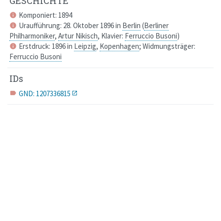
GESCHICHTE
Komponiert: 1894
info
Uraufführung: 28. Oktober 1896 in
Berlin
(
Berliner
info
Philharmoniker
,
Artur Nikisch
, Klavier:
Ferruccio Busoni
)
Erstdruck: 1896 in
Leipzig
,
Kopenhagen
;
Widmungsträger
:
info
Ferruccio Busoni
IDs
GND: 1207336815
label