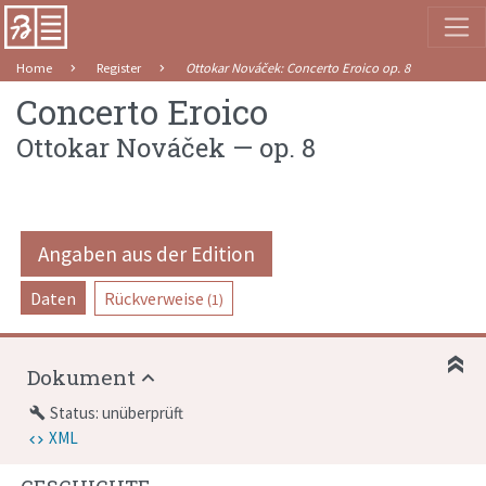
Home
Register
Ottokar Nováček
:
Concerto Eroico
op. 8
Concerto Eroico
Ottokar Nováček
—
op. 8
Angaben aus der Edition
Daten
Rückverweise
(1)
Dokument
Status: unüberprüft
build
XML