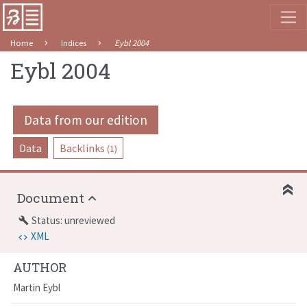
Home
Indices
Eybl 2004
Eybl 2004
Data from our edition
Data
Backlinks
(1)
Document
Status: unreviewed
build
XML
AUTHOR
Martin Eybl