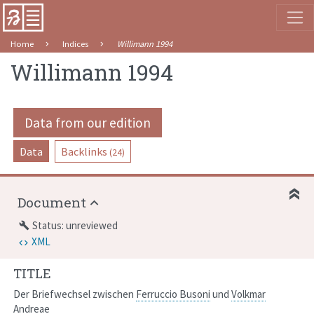
Home
Indices
Willimann 1994
Willimann 1994
Data from our edition
Data
Backlinks
(24)
Document
Status: unreviewed
build
XML
TITLE
Der Briefwechsel zwischen
Ferruccio Busoni
und
Volkmar
Andreae