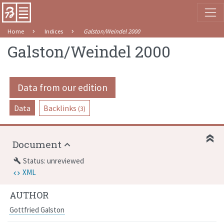
Home
Indices
Galston/Weindel 2000
Galston/Weindel 2000
Data from our edition
Data
Backlinks
(3)
Document
Status: unreviewed
build
XML
AUTHOR
Gottfried Galston