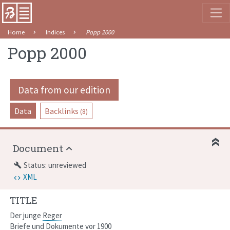
Home
Indices
Popp 2000
Popp 2000
Data from our edition
Data
Backlinks
(8)
Document
Status: unreviewed
build
XML
TITLE
Der junge
Reger
Briefe und Dokumente vor 1900