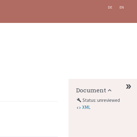
DE
EN
Document
Status: unreviewed
build
XML