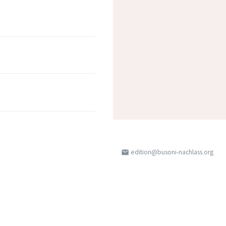
edition@busoni-nachlass.org
email