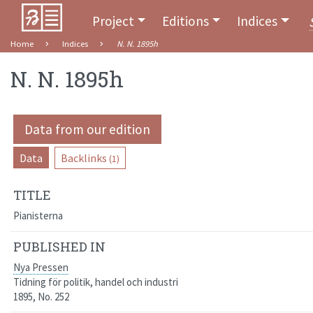
Project
Editions
Indices
Home
Indices
N. N. 1895h
N. N. 1895h
Data from our edition
Data
Backlinks
(1)
TITLE
Pianisterna
PUBLISHED IN
Nya Pressen
Tidning för politik, handel och industri
1895, No. 252