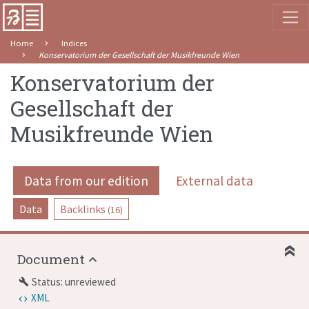
Home
Indices
Konservatorium der Gesellschaft der Musikfreunde Wien
Konservatorium der
Gesellschaft der
Musikfreunde Wien
Data from our edition
External data
Data
Backlinks
(16)
Document
Status: unreviewed
build
XML