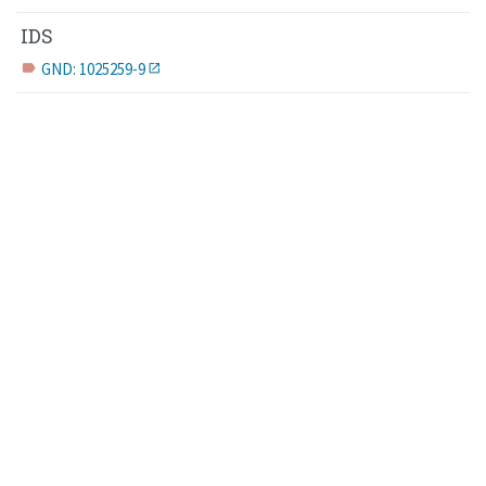
IDS
GND: 1025259-9
label