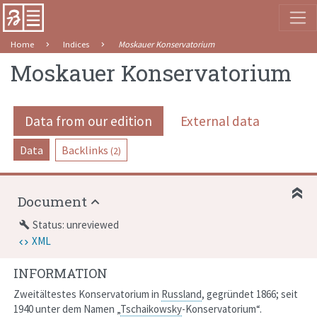
Home
Indices
Moskauer Konservatorium
Moskauer Konservatorium
Data from our edition
External data
Data
Backlinks
(2)
Document
Status: unreviewed
build
XML
INFORMATION
Zweitältestes Konservatorium in
Russland
, gegründet 1866; seit
1940 unter dem Namen
„
Tschaikowsky
-Konservatorium“
.