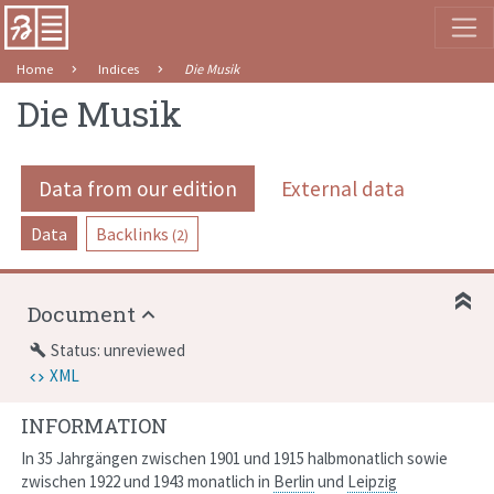
Home
Indices
Die Musik
Die Musik
Data from our edition
External data
Data
Backlinks
(2)
Document
Status: unreviewed
build
XML
INFORMATION
In 35 Jahrgängen zwischen 1901 und 1915 halbmonatlich sowie
zwischen 1922 und 1943 monatlich in
Berlin
und
Leipzig