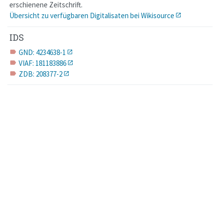
erschienene Zeitschrift.
Übersicht zu verfügbaren Digitalisaten bei Wikisource
IDS
GND: 4234638-1
label
VIAF: 181183886
label
ZDB: 208377-2
label