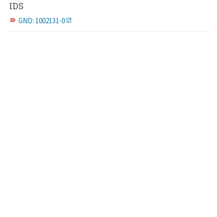
IDS
GND: 1002131-0
label