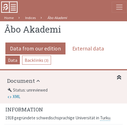
Home
Indices
Åbo Akademi
Åbo Akademi
Data from our edition
External data
Data
Backlinks
(3)
Document
Status: unreviewed
build
XML
INFORMATION
1918 gegründete schwedischsprachige Universität in
Turku
.