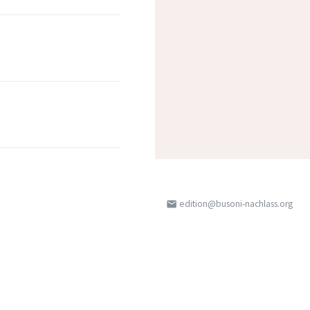
edition@busoni-nachlass.org
email