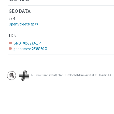
GEO DATA
57 4
OpenStreetMap
IDs
GND: 4053233-1
label
geonames: 2638360
label
Musikwissenschaft der
Humboldt-Universität zu Berlin
u