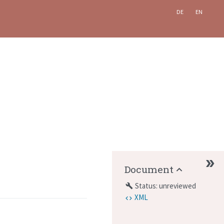
DE
EN
Document
Status: unreviewed
build
XML