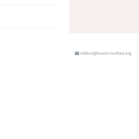
edition@busoni-nachlass.org
email