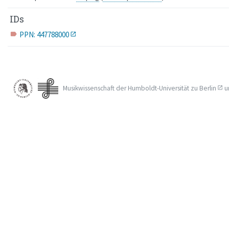
IDs
PPN: 447788000
label
Musikwissenschaft der
Humboldt-Universität zu Berlin
u