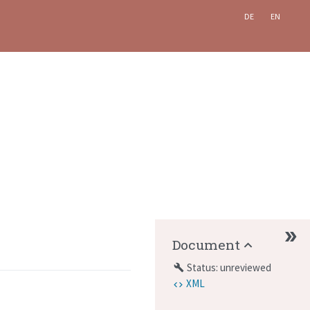
DE
EN
Document
Status: unreviewed
build
XML