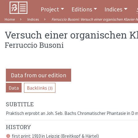
Project
Editions
Indices
Home
Indices
Ferruccio Busoni
:
Versuch einer organischen Klavier-N
Versuch einer organischen K
Ferruccio Busoni
Data from our edition
Data
Backlinks
(3)
SUBTITLE
Praktisch erprobt an Joh. Seb. Bachs Chromatischer Phantasie in D m
HISTORY
first print: 1910 in
Leipzig
(
Breitkopf & Härtel
)
info