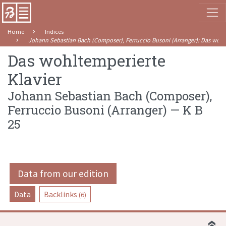
Home
Indices
Johann Sebastian Bach (Composer), Ferruccio Busoni (Arranger)
:
Das wohlt
Das wohltemperierte
Klavier
Johann Sebastian Bach (Composer),
Ferruccio Busoni (Arranger)
—
K B
25
Data from our edition
Data
Backlinks
(6)