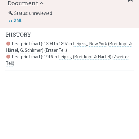
Document
Status: unreviewed
build
XML
HISTORY
first print (part): 1894 to 1897 in
Leipzig
,
New York
(
Breitkopf &
info
Härtel
,
G. Schirmer
)
(
Erster Teil
)
first print (part): 1916 in
Leipzig
(
Breitkopf & Härtel
)
(
Zweiter
info
Teil
)