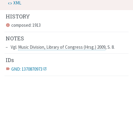
XML
HISTORY
composed: 1913
info
NOTES
Vgl.
Music Division, Library of Congress (Hrsg.) 2009
, S. 8
.
IDs
GND: 1370870973
label