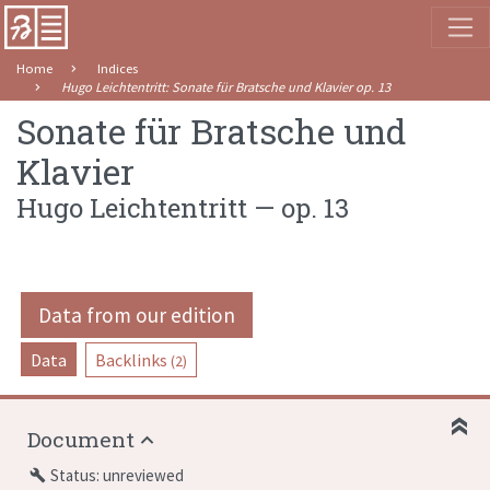
Home
Indices
Hugo Leichtentritt
:
Sonate für Bratsche und Klavier
op. 13
Sonate für Bratsche und
Klavier
Hugo Leichtentritt
—
op. 13
Data from our edition
Data
Backlinks
(2)
Document
Status: unreviewed
build