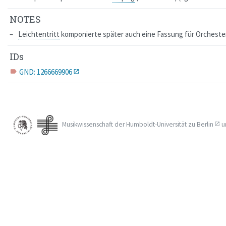
NOTES
Leichtentritt
komponierte später auch eine Fassung für Orchester
IDs
GND: 1266669906
label
Musikwissenschaft der
Humboldt-Universität zu Berlin
u