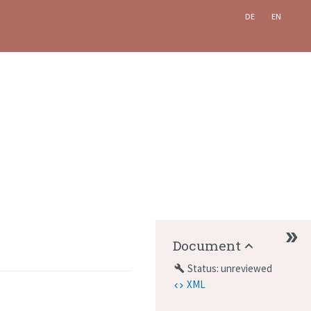
DE
EN
Document
Status: unreviewed
build
XML