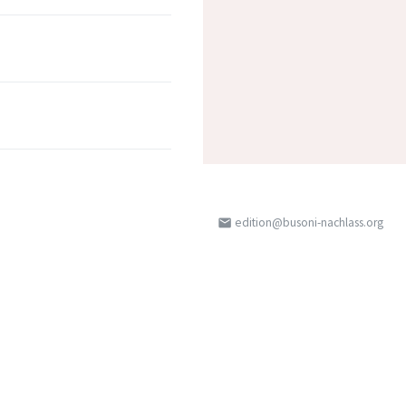
edition@busoni-nachlass.org
email