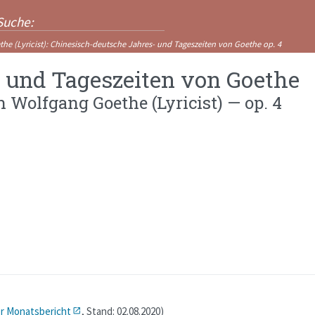
he (Lyricist)
:
Chinesisch-deutsche Jahres- und Tageszeiten von Goethe
op. 4
 und Tageszeiten von Goethe
n Wolfgang Goethe (Lyricist)
—
op. 4
r Monatsbericht
, Stand: 02.08.2020
)