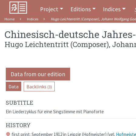
Project
Editions
Indices
Home
Indices
Hugo Leichtentritt (Composer), Johann Wolfgang Goet
Chinesisch-deutsche Jahres-
Hugo Leichtentritt (Composer), Johan
Data from our edition
Data
Backlinks
(3)
SUBTITLE
Ein Liederzyklus für eine Singstimme mit Pianoforte
HISTORY
first print: September 1912 in
Leipzig
(
Hofmeister
)
(
vgl.
Hofmeiste
info