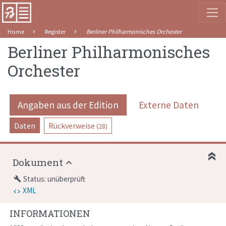
Home
Register
Berliner Philharmonisches Orchester
Berliner Philharmonisches
Orchester
Angaben aus der Edition
Externe Daten
Daten
Rückverweise
(28)
Dokument
Status: unüberprüft
build
XML
INFORMATIONEN