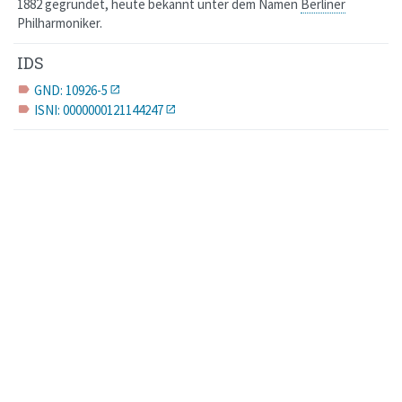
1882 gegründet, heute bekannt unter dem Namen
Berliner
Philharmoniker.
IDS
GND: 10926-5
label
ISNI: 0000000121144247
label