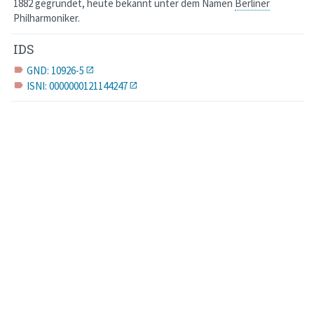
1882 gegründet, heute bekannt unter dem Namen
Berliner
Philharmoniker.
IDS
GND: 10926-5
label
ISNI: 0000000121144247
label