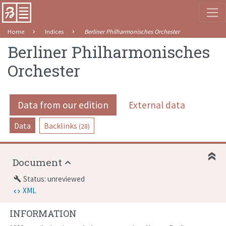
Home
Indices
Berliner Philharmonisches Orchester
Berliner Philharmonisches
Orchester
Data from our edition
External data
Data
Backlinks
(28)
Document
Status: unreviewed
build
XML
INFORMATION