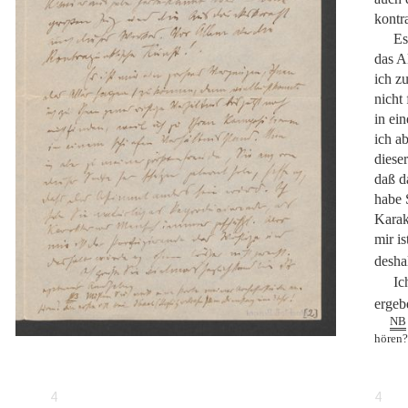
kontr
Es
das A
ich zu
nicht
in ei
ich a
dieser
daß d
habe 
Karak
mir is
desha
Ic
ergeb
NB
hören?
4
4