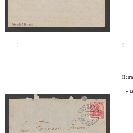
5
5
Herr
Vikt