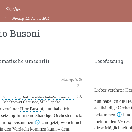
Montag, 22. Januar 1912
io Busoni
omatische Umschrift
Lesefassung
Mus.ep. A. Schönberg 20
(Busoni-Nachl.
Lieber verehrter
Her
B II)
22/1.1912
d Schönberg
,
Berlin
-
Zehlendorf
-
Wannseebahn
nun habe ich die Be
Machnower Chaussee
,
Villa Lepcke
.
achthändige Orchest
r verehrter
Herr Busoni
,
nun habe ich
beisammen.
Und 
esetzung für meine
8händige Orchesterstück
⸗
mehr in den Verdac
hrung beisammen.
Und jetzt, wo ich nicht
diese Möglichkeit hi
in den Verdacht kommen kann – denn