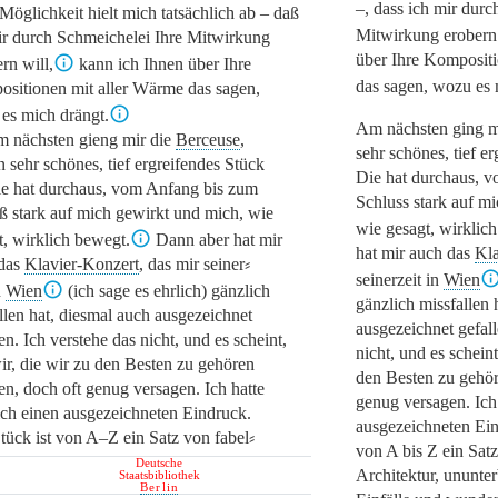
–, dass ich mir durc
 Möglichkeit hielt mich tatsächlich ab – daß
Mitwirkung erobern 
ir durch Schmeichelei Ihre Mitwirkung
über Ihre Komposit
rn will,
kann ich Ihnen über Ihre
das sagen, wozu es 
sitionen mit aller Wärme das sagen,
es mich drängt.
Am nächsten ging m
 nächsten gieng mir die
Berceuse
,
sehr schönes, tief er
n sehr schönes, tief ergreifendes Stück
Die hat durchaus, 
Die hat durchaus, vom Anfang bis zum
Schluss stark auf m
ß stark auf mich gewirkt und mich, wie
wie gesagt, wirklic
t, wirklich bewegt.
Dann aber hat mir
hat mir auch das
Kla
das
Klavier-Konzert
, das mir seiner⸗
seinerzeit in
Wien
n
Wien
(ich sage es ehrlich) gänzlich
gänzlich missfallen 
llen hat, diesmal auch ausgezeichnet
ausgezeichnet gefall
en. Ich verstehe das nicht, und es scheint,
nicht, und es scheint
ir, die wir zu den Besten zu gehören
den Besten zu gehör
en, doch oft genug versagen. Ich hatte
genug versagen. Ich 
ich einen ausgezeichneten Eindruck.
ausgezeichneten Ein
tück ist von A–Z ein Satz von fabel⸗
von A bis Z ein Satz
Deutsche
Architektur, ununter
Staatsbibliothek
Berlin