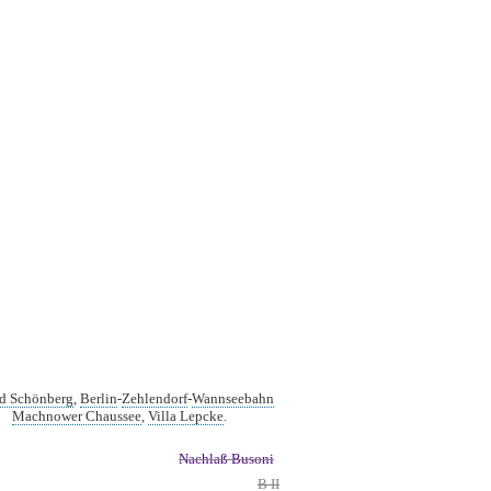
d Schönberg
,
Berlin
-
Zehlendorf
-
Wannseebahn
Machnower Chaussee
,
Villa Lepcke
.
Nachlaß Busoni
B II