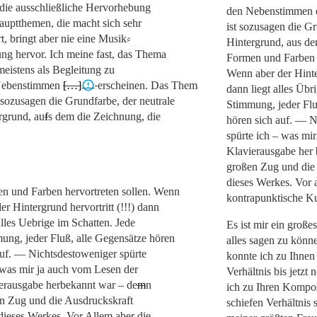
die ausschließliche Hervorhebung
den Nebenstimmen 
auptthemen, die macht sich sehr
ist sozusagen die Gr
t, bringt aber nie eine Musik⸗
Hintergrund, aus de
ng hervor. Ich meine fast, das Thema
Formen und Farben h
eistens als Begleitung zu
Wenn aber der Hinter
Nebenstimmen
[…]
erscheinen. Das Thema
dann liegt alles Übr
sozusagen die Grundfarbe, der neutrale
Stimmung, jeder Flu
rgrund, au
f
s
dem die Zeichnung, die
hören sich auf. — N
spürte ich – was mi
Klavierausgabe her
großen Zug und die
dieses Werkes. Vor 
n und Farben hervortreten sollen. Wenn
kontrapunktische K
er Hintergrund hervortritt (!!!) dann
alles Uebrige im Schatten. Jede
Es ist mir ein groß
ung, jeder Fluß, alle Gegensätze hören
alles sagen zu könne
auf. — Nichtsdestoweniger spürte
konnte ich zu Ihnen 
 was mir ja auch vom Lesen der
Verhältnis bis jetzt 
erausgabe herbekannt war – de
m
n
ich zu Ihren Kompos
n Zug und die Ausdruckskraft
schiefen Verhältnis 
dieses Werkes. Vor Allem aber die