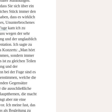
rbarer Stimmungen.
 dass Sie sich über ein
eiches Stück immer den
aben, dass es wirklich
ches, Ununterbrochenes
Fuge
kam ich zu
uss wegen der sehr
ng und der unglaublich
ntation. Ich sagte zu
s Konzerts:
„Man hört
timmen, sondern immer
 ist zu gleichen Teilen
ung und der
nn bei der Fuge sind es
enstimmen, welche die
nden Gegensätze
 die ausschließliche
auptthemen, die macht
ingt aber nie eine
r. Ich meine fast, das
s als Begleitung zu