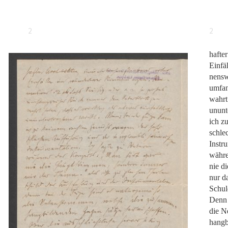
2
2
hafte
Einfä
nenswe
umfan
wahrt
ununt
ich z
schle
Instr
währe
nie d
nur d
Schul
Denn 
die N
hangb