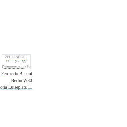
ZEHLENDORF
22.1.12.4–5N.
(
Wannseebahn
) 1b
n
Ferruccio Busoni
Berlin
W30
oria Luiseplatz 11