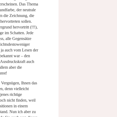
erscheinen. Das Thema
undfarbe, der neutrale
m die Zeichnung, die
ervortreten sollen.
grund hervortritt (!!!),
ige im Schatten. Jede
ss, alle Gegensätze
ichtsdestoweniger
r ja auch vom Lesen der
 bekannt war – den
 Ausdruckskraft auch
allem aber die
unst!
es Vergnügen, Ihnen das
n, denn vielleicht
jenes richtige
noch nicht finden, weil
itionen in einem
stand. Nun ich aber zu