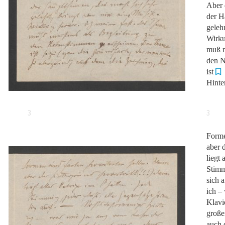
Aber 
der H
gelehr
Wirku
muß m
den 
ist
Hinte
3
3
Forme
aber d
liegt 
Stimm
sich 
ich –
Klavi
große
auch 