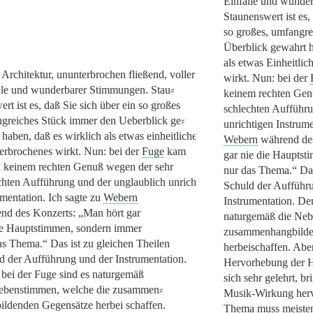
Einfälle und wunde
[1]
Staunenswert ist es,
so großes, umfangr
Überblick gewahrt h
als etwas Einheitli
r Architektur, ununterbrochen fließend, voller
wirkt. Nun: bei der
lle und wunderbarer Stimmungen. Stau⸗
keinem rechten Gen
rt ist es, daß Sie sich über ein so großes
schlechten Aufführu
greiches Stück immer den Ueberblick ge⸗
unrichtigen Instrume
 haben, daß es wirklich als etwas einheitliches
Webern
während de
erbrochenes wirkt. Nun: bei der
Fuge
kam
gar nie die Haupts
u keinem rechten Genuß wegen der sehr
nur das Thema.“
Das
chten Aufführung und der unglaublich unrichtigen
Schuld der Aufführ
umentation. Ich sagte zu
Webern
Instrumentation. De
nd des Konzerts:
„Man hört gar
naturgemäß die Neb
ie Hauptstimmen, sondern immer
zusammenhangbilde
as Thema.“
Das ist zu gleichen Theilen
herbeischaffen. Aber
d der Aufführung und der Instrumentation.
Hervorhebung der H
bei der Fuge sind es naturgemäß
sich sehr gelehrt, br
ebenstimmen, welche die zusammen⸗
Musik-Wirkung hervo
ildenden Gegensätze herbei schaffen.
Thema muss meisten