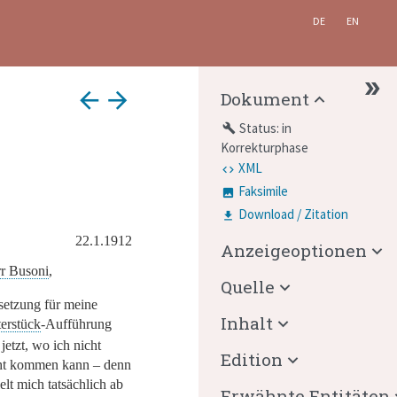
DE
EN
arrow_back
arrow_forward
Dokument
Status: in
build
Korrekturphase
XML
Faksimile
Download / Zitation
22.1.1912
Anzeigeoptionen
r Busoni
,
Quelle
setzung für meine
Inhalt
erstück
-Aufführung
jetzt, wo ich nicht
Edition
ht kommen kann – denn
elt mich tatsächlich ab
Erwähnte Entitäten