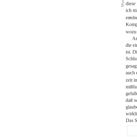
diese
ich m
er
r
obe
Kompo
wozu 
Am
die ei
ist. 
Schlu
gesag
auch 
zeit i
mißfa
gefall
daß w
glaub
wirkl
Das S