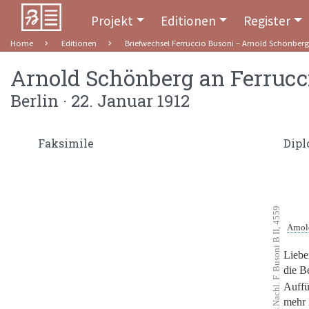
Projekt
Editionen
Register
Home
Editionen
Briefwechsel Ferruccio Busoni – Arnold Schönberg
Arnold Schönberg
an
Ferrucc
Berlin · 22. Januar 1912
Faksimile
Dipl
Mus.Nachl. F. Busoni B II, 4559
Arnol
Liebe
die B
Auffü
mehr 