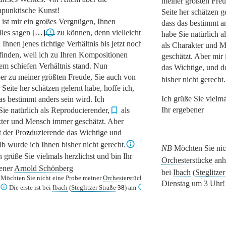
meiner größten Freu
apunktische Kunst!
Seite her schätzen ge
 ist mir ein großes Vergnügen, Ihnen
dass das bestimmt an
lles sagen
[…]
zu können, denn vielleicht konnte
habe Sie natürlich 
 Ihnen jenes richtige Verhältnis bis jetzt noch
als Charakter und 
 finden, weil ich zu Ihren Kompositionen
geschätzt. Aber mir 
nem schiefen Verhältnis stand. Nun
das Wichtige, und d
ber zu meiner größten Freude, Sie auch von
bisher nicht gerecht.
 Seite her schätzen gelernt habe, hoffe ich,
Ich grüße Sie vielma
as bestimmt anders sein wird. Ich
Ihr ergebener
Sie natürlich als Reproducierender,
als
ter und Mensch immer geschätzt. Aber
t der Pro
z
d
uzierende das Wichtige und
lb wurde ich Ihnen bisher nicht gerecht.
NB
Möchten Sie nic
h grüße Sie vielmals herzlichst und bin Ihr
Orchesterstücke
anh
ener
Arnold Schönberg
bei
Ibach
(
Steglitzer
Möchten Sie nicht eine Probe meiner
Orchesterstücke
an⸗
Dienstag um 3 Uhr!
Die erste ist bei
Ibach
(
Steglitzer Straße
38
) a
m
Dienstag um 3 Uhr!
[2]