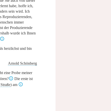
de Sie auch von dieser
lernt habe, hoffe ich,
ders sein wird. Ich
als Reproduzierenden,
Menschen immer
ist der Produzierende
eshalb wurde ich Ihnen
ls herzlichst und bin
Arnold Schönberg
ht eine Probe meiner
ören?
Die erste ist
 Straße
) am