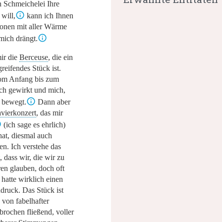
h Schmeichelei Ihre
will,
kann ich Ihnen
ionen mit aller Wärme
mich drängt.
ir die
Berceuse
, die ein
greifendes Stück ist.
vom Anfang bis zum
ich gewirkt und mich,
h bewegt.
Dann aber
vierkonzert
, das mir
(ich sage es ehrlich)
hat, diesmal auch
en. Ich verstehe das
, dass wir, die wir zu
en glauben, doch oft
hatte wirklich einen
druck. Das Stück ist
 von fabelhafter
brochen fließend, voller