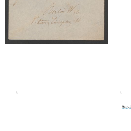
6
6
Arnol