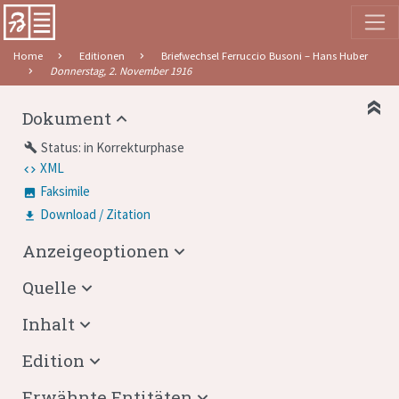
Home
Editionen
Briefwechsel Ferruccio Busoni – Hans Huber
Donnerstag, 2. November 1916
Dokument
Status: in Korrekturphase
build
XML
Faksimile
Download / Zitation
Anzeigeoptionen
Quelle
Inhalt
Edition
Erwähnte Entitäten