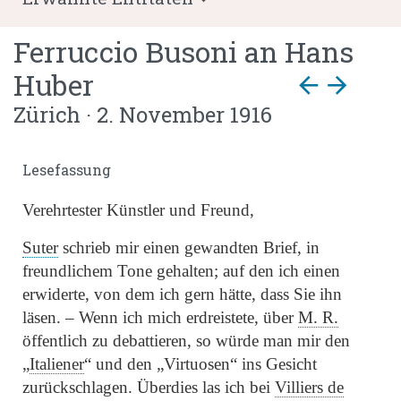
Ferruccio Busoni
an
Hans
Huber
arrow_back
arrow_forward
Zürich · 2. November 1916
Lesefassung
Verehrtester Künstler und Freund,
Suter
schrieb mir
einen gewandten Brief, in
freundlichem Tone gehalten; auf den ich einen
erwiderte, von dem ich gern hätte, dass Sie ihn
läsen. – Wenn ich mich erdreistete, über
M. R.
öffentlich zu debattieren, so würde man mir den
„
Italiener
“
und den
„Virtuosen“
ins Gesicht
zurückschlagen. Überdies las ich bei
Villiers de