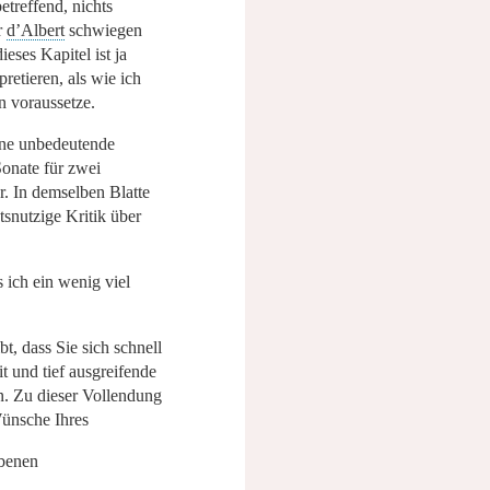
etreffend, nichts
r
d’Albert
schwiegen
ieses Kapitel ist ja
pretieren, als wie ich
 voraussetze.
ine unbedeutende
onate für zwei
r
. In demselben Blatte
tsnutzige Kritik über
s ich ein wenig viel
t, dass Sie sich schnell
t und tief ausgreifende
n. Zu dieser Vollendung
Wünsche Ihres
ebenen