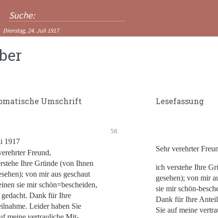
Dienstag, 24. Juli 1917
ber
omatische Umschrift
Lesefassung
58.
li 1917
Sehr verehrter Freu
verehrter Freund,
erstehe Ihre Gründe (von Ihnen
ich verstehe Ihre G
esehen); von mir aus geschaut
gesehen); von mir a
einen sie mir schön=bescheiden,
sie mir schön-besch
 gedacht. Dank für Ihre
Dank für Ihre Antei
ilnahme. Leider haben Sie
Sie auf meine vertra
f meine vertrauliche Mit-