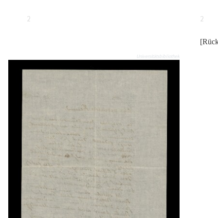
2
2
[Rück
Universitätsbibliothek