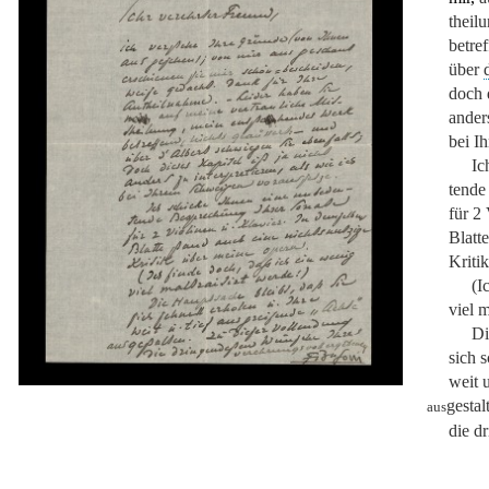
theil
betref
über
doch d
anders
bei I
Ic
tende
für 2 
Blatt
Kriti
(I
viel m
Di
sich s
weit 
gestal
aus
die d