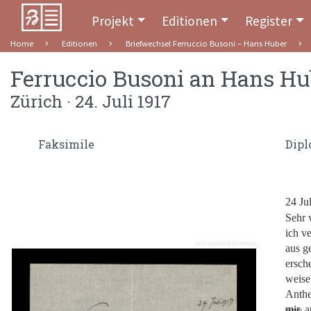
Projekt
Editionen
Register
Home
Editionen
Briefwechsel Ferruccio Busoni – Hans Huber
Ferruccio Busoni
an
Hans Hu
Zürich · 24. Juli 1917
Faksimile
Dipl
24 Ju
Sehr 
ich v
Universitätsbibliothek
aus g
ersch
weise
Anthe
mir,
au