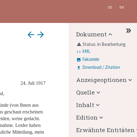
DE
EN
arrow_back
arrow_forward
Dokument
Status: in Bearbeitung
warning
XML
Faksimile
Download / Zitation
Anzeigeoptionen
24. Juli 1917
Quelle
nd,
Inhalt
ründe (von Ihnen aus
us geschaut erscheinen
Edition
eiden, weise gedacht.
lnahme. Leider haben
Erwähnte Entitäten
uliche Mitteilung, mein