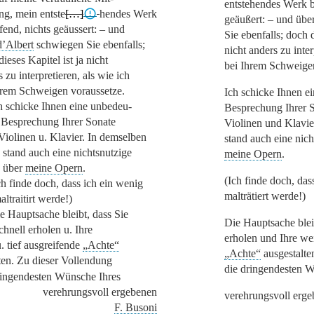
entstehendes Werk b
ung, mein entste
[…]
hendes Werk
geäußert: – und übe
fend, nichts geäussert: – und
Sie ebenfalls; doch d
d’Albert
schwiegen Sie ebenfalls;
nicht anders zu inter
ieses Kapitel ist ja nicht
bei Ihrem Schweigen
 zu interpretieren, als wie ich
hrem Schweigen voraussetze.
Ich schicke Ihnen e
h schicke Ihnen eine unbedeu-
Besprechung Ihrer
S
 Besprechung Ihrer
Sonate
Violinen und Klavie
Violinen u. Klavier
. In demselben
stand auch eine nich
e stand auch eine nichtsnutzige
meine Opern
.
k über
meine Opern
.
(Ich finde doch, das
ch finde doch, dass ich ein wenig
malträtiert werde!)
altraitirt werde!)
e Hauptsache bleibt, dass Sie
Die Hauptsache bleib
chnell erholen u. Ihre
erholen und Ihre wei
u. tief ausgreifende
„Achte“
„Achte“
ausgestalte
ten. Zu dieser Vollendung
die dringendesten 
ringendesten Wünsche Ihres
verehrungsvoll ergebenen
verehrungsvoll erg
F. Busoni