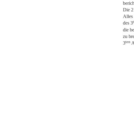
beric
Die 2
Alles
des 3
die b
zu br
ten
3
A