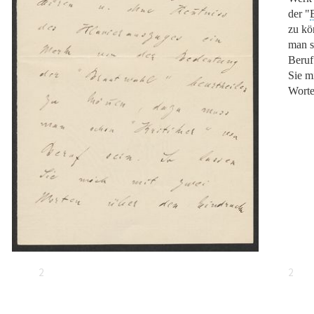
der
"
zu kö
man 
Beruf
Sie m
Worte
2
2