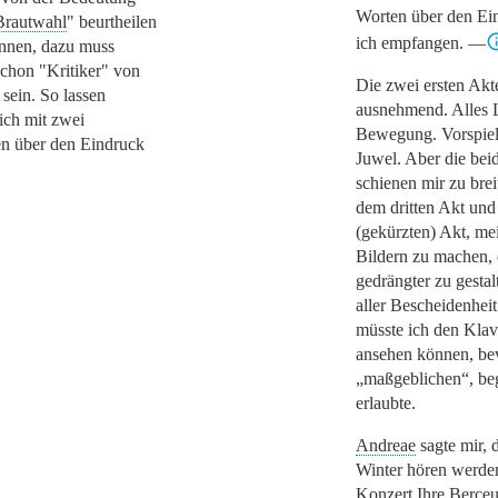
Worten über den Ein
Brautwahl
"
beurtheilen
ich empfangen. —
nnen, dazu muss
schon
"Kritiker"
von
Die zwei ersten Akte
 sein. So lassen
ausnehmend. Alles L
ich mit zwei
Bewegung. Vorspiel 
n über den Eindruck
Juwel. Aber die beid
schienen mir zu brei
dem dritten Akt und
(gekürzten) Akt, me
Bildern zu machen, 
gedrängter zu gestal
aller Bescheidenhei
müsste ich den Kla
ansehen können, bev
„maßgeblichen“
, b
erlaubte.
Andreae
sagte mir, 
Winter hören werden
Konzert Ihre
Berceu