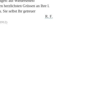
sagen: auf Wiedersehen!
en herzlichsten Grüssen an Ihre l.
. Sie selbst Ihr getreuer
R. F.
1912)