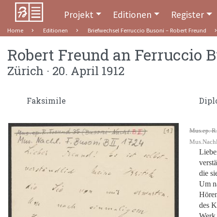
Projekt
Editionen
Register
Home
Editionen
Briefwechsel Ferruccio Busoni – Robert Freund
Robert Freund
an
Ferruccio 
Zürich · 20. April 1912
Faksimile
Dipl
Mus.ep. R.
Mus.Nachl.
Liebe
verst
die s
Um n
Hören
des K
Werk 