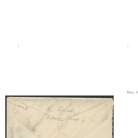
6
6
Mus. N