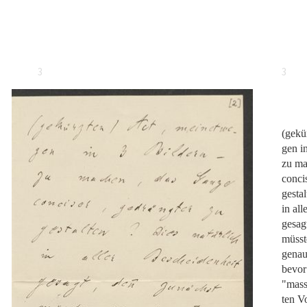
3
3
(gekü
gen i
zu ma
conci
gestal
in al
gesag
müsst
genau
bevor
"mass
ten V