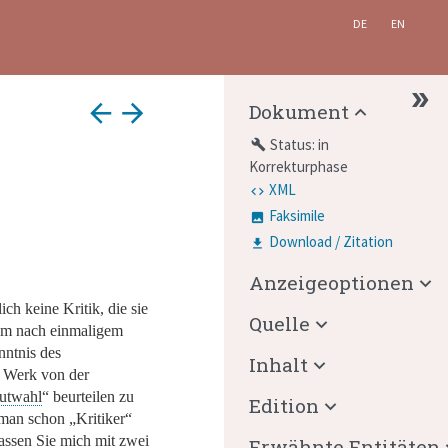
DE
EN
arrow_back
arrow_forward
Dokument
Status: in
build
Korrekturphase
XML
Faksimile
Download / Zitation
Anzeigeoptionen
lich keine Kritik, die sie
Quelle
Um nach einmaligem
ntnis des
Inhalt
n Werk von der
utwahl
“
beurteilen zu
Edition
 man schon
„Kritiker“
lassen Sie mich mit zwei
Erwähnte Entitäten