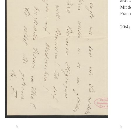
also 
Mit d
Frau u
20/4
(
5
5