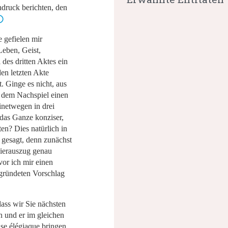
druck berichten, den
 gefielen mir
eben, Geist,
des dritten Aktes ein
en letzten Akte
t. Ginge es nicht, aus
 dem Nachspiel einen
inetwegen in drei
das Ganze konziser,
ten? Dies natürlich in
t gesagt, denn zunächst
vierauszug genau
or ich mir einen
egründeten Vorschlag
dass wir Sie nächsten
 und er im gleichen
se élégiaque
bringen