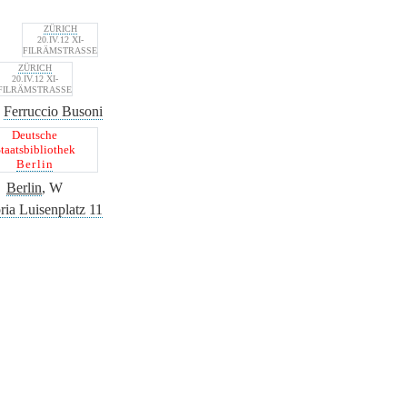
ZÜRICH
20.IV.12 XI-
FILRÄMSTRASSE
ZÜRICH
20.IV.12 XI-
FILRÄMSTRASSE
n
Ferruccio Busoni
Deutsche
taatsbibliothek
Berlin
Berlin
, W
ria Luisenplatz 11