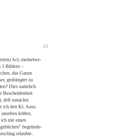
[2]
rzten) Act, meinetwe-
n 3 Bildern –
chen, das Ganze
ser, gedrängter zu
ten? Dies natürlich
ler Bescheidenheit
t, den̅ zunächst
e ich den Kl. Ausz.
 ansehen kön̅en,
 ich mir einen
geblichen"
begründe-
orschlag erlaubte.