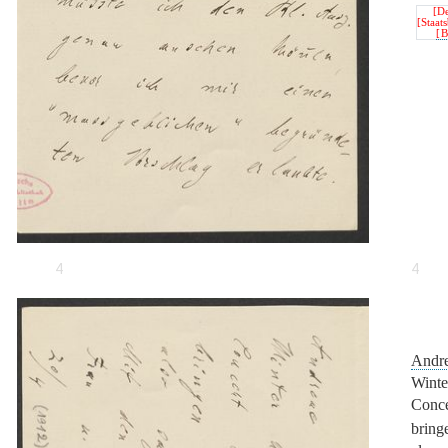
[De
[Staat
[B
4
4
Andr
Winte
Conce
bringe