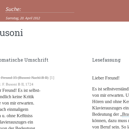
Samstag, 20. April 1912
Busoni
omatische Umschrift
Lesefassung
 Freund 35 (Busoni-Nachl.B II)
[1]
Lieber Freund!
 F. Busoni B II, 1724
Es ist selbstverständ
r Freund!
Es ist selbst-
von mir erwarten. 
ändlich keine Kritik
Hören und ohne Ken
ie von mir erwarten.
Klavierauszuges ei
ach einmaligem
Bedeutung der
„
Bra
 u. ohne Ken̅tniss
können, dazu muss
lavierauszuges ein
von Beruf sein. So 
von der Bedeutung