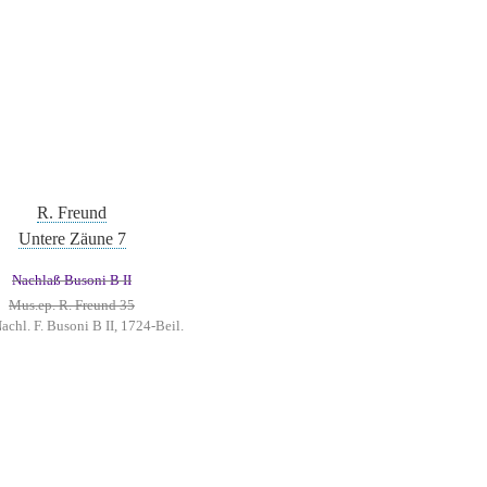
R. Freund
Untere Zäune 7
Nachlaß Busoni B II
Mus.ep. R. Freund 35
achl. F. Busoni B II, 1724-Beil.