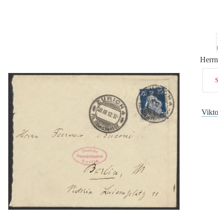
Herr
S
Vikto