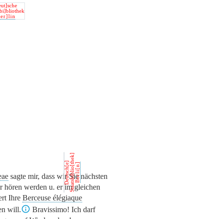
ut]sche
sbi]bliothek
er]lin
Staatsbiblio[thek]
Deutsch[e]
Berli[n]
eae
sagte mir, dass wir Sie nächsten
r hören werden u. er im gleichen
rt Ihre
Berceuse élégiaque
n will.
Bravissimo! Ich darf