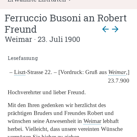
Ferruccio Busoni
an
Robert
Freund
arrow_back
arrow_forward
Weimar · 23. Juli 1900
Lesefassung
–
Liszt
-Strasse 22. – [Vordruck: Gruß aus
Weimar
,]
23.7.900
Hochverehrter und lieber Freund.
Mit den Ihren gedenken wir herzlichst des
prächtigen Bruders und Freundes Robert und
wünschen seine Anwesenheit in
Weimar
lebhaft
herbei. Vielleicht, dass unsere vereinten Wünsche
vermögen Sie hieher zu ziehen.