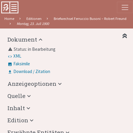
Home
Editionen
Briefwechsel Ferruccio Busoni – Robert Freund
Montag, 23. Juli 1900
Dokument
Status: in Bearbeitung
warning
XML
Faksimile
Download / Zitation
Anzeigeoptionen
Quelle
Inhalt
Edition
Erwähnte Entitäten