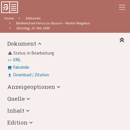
Home
Editionen
Briefwechsel Ferruccio Busoni – Martin Wegelius
Dienstag, 15. Mai 1900
Dokument
Status: in Bearbeitung
warning
XML
Faksimile
Download / Zitation
Anzeigeoptionen
Quelle
Inhalt
Edition