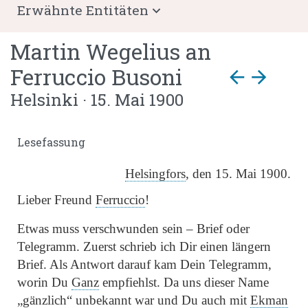
Erwähnte Entitäten
Martin Wegelius
an
Ferruccio Busoni
arrow_back
arrow_forward
Helsinki · 15. Mai 1900
Lesefassung
Helsingfors
, den 15. Mai 1900.
Lieber Freund
Ferruccio
!
Etwas muss verschwunden sein – Brief oder
Telegramm. Zuerst schrieb ich Dir einen längern
Brief. Als Antwort darauf kam Dein Telegramm,
worin Du
Ganz
empfiehlst. Da uns dieser Name
„gänzlich“
unbekannt war und Du auch mit
Ekman